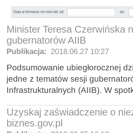
Data w formacie rrrr-mm-dd: od
do:
Minister Teresa Czerwińska 
gubernatorów AIIB
Publikacja:
2018.06.27 10:27
Podsumowanie ubiegłorocznej dzia
jedne z tematów sesji gubernator
Infrastrukturalnych (AIIB). W spotk
Uzyskaj zaświadczenie o nie
biznes.gov.pl