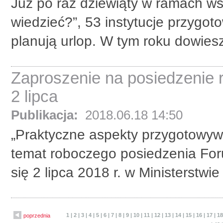
Już po raz dziewiąty w ramach ws
wiedzieć?”, 53 instytucje przygo
planują urlop. W tym roku dowiesz 
Zaproszenie na posiedzenie
2 lipca
Publikacja:
2018.06.18 14:50
„Praktyczne aspekty przygotowyw
temat roboczego posiedzenia For
się 2 lipca 2018 r. w Ministerstwi
1
|
2
|
3
|
4
|
5
|
6
|
7
|
8
|
9
|
10
|
11
|
12
|
13
|
14
|
15
|
16
|
17
|
1
poprzednia