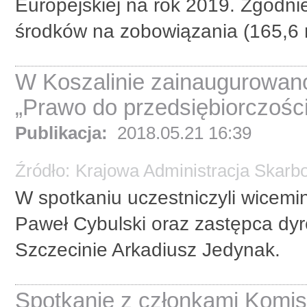
Europejskiej na rok 2019. Zgodni
środków na zobowiązania (165,6 m
W Koszalinie zainaugurowano
„Prawo do przedsiębiorczości
Publikacja:
2018.05.21 16:39
Źródło:
Krajowa Administracja Skarb
W spotkaniu uczestniczyli wicemi
Paweł Cybulski oraz zastępca dyr
Szczecinie Arkadiusz Jedynak.
Spotkanie z członkami Komis