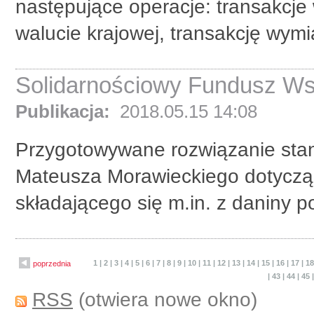
następujące operacje: transakcje
walucie krajowej, transakcję wymi
Solidarnościowy Fundusz Ws
Publikacja:
2018.05.15 14:08
Przygotowywane rozwiązanie stan
Mateusza Morawieckiego dotycząc
składającego się m.in. z daniny p
1
|
2
|
3
|
4
|
5
|
6
|
7
|
8
|
9
|
10
|
11
|
12
|
13
|
14
|
15
|
16
|
17
|
1
poprzednia
|
43
|
44
|
45
RSS
(otwiera nowe okno)