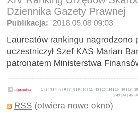
Dziennika Gazety Prawnej
Publikacja:
2018.05.08 09:03
Laureatów rankingu nagrodzono po
uczestniczył Szef KAS Marian Ba
patronatem Ministerstwa Finansó
1
|
2
|
3
|
4
|
5
|
6
|
7
|
8
|
9
|
10
|
11
|
12
|
13
|
14
|
15
|
16
|
17
|
1
poprzednia
|
43
|
44
|
45
|
4
RSS
(otwiera nowe okno)