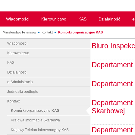
Wiadomości
Kierownictwo
KAS
Działalność
e
Ministerstwo Finansów
Kontakt
Komórki organizacyjne KAS
Wiadomości
Biuro Inspekc
Kierownictwo
KAS
Departament 
Działalność
Departament 
e-Administracja
Jednostki podległe
Departament B
Kontakt
Skarbowej
Komórki organizacyjne KAS
Krajowa Informacja Skarbowa
Departament 
Krajowy Telefon Interwencyjny KAS