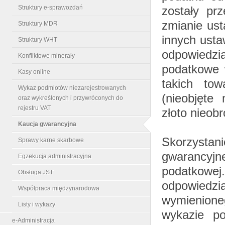
Struktury e-sprawozdań
zostały pr
zmianie ust
Struktury MDR
innych usta
Struktury WHT
odpowiedz
Konfliktowe minerały
podatkowe 
Kasy online
takich tow
Wykaz podmiotów niezarejestrowanych
(nieobjęte
oraz wykreślonych i przywróconych do
rejestru VAT
złoto nieobr
Kaucja gwarancyjna
Skorzystan
Sprawy karne skarbowe
gwarancyjn
Egzekucja administracyjna
podatkowej.
Obsługa JST
odpowiedzia
Współpraca międzynarodowa
wymienion
Listy i wykazy
wykazie po
e-Administracja