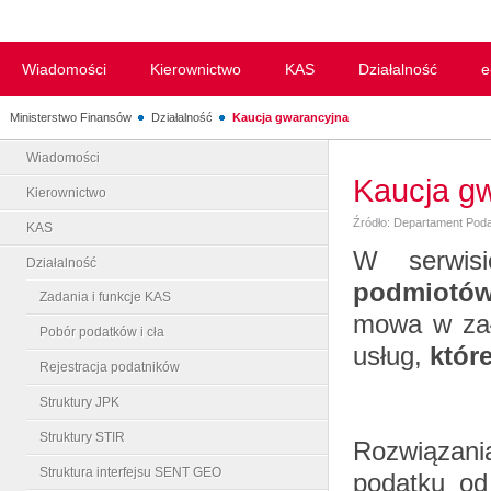
Wiadomości
Kierownictwo
KAS
Działalność
e
Ministerstwo Finansów
Działalność
Kaucja gwarancyjna
Wiadomości
Kaucja g
Kierownictwo
Źródło: Departament Poda
KAS
W serwis
Działalność
podmiotó
Zadania i funkcje KAS
mowa w zał
Pobór podatków i cła
usług,
któr
Rejestracja podatników
Struktury JPK
Struktury STIR
Rozwiązani
Struktura interfejsu SENT GEO
podatku od