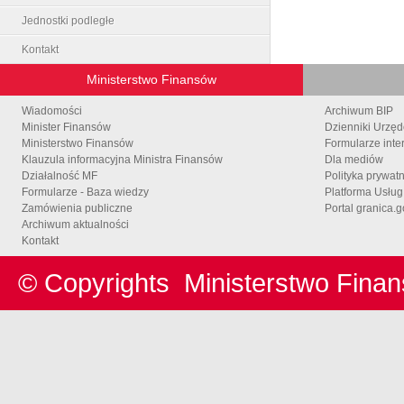
Jednostki podległe
Kontakt
Ministerstwo Finansów
Wiadomości
Archiwum BIP
Minister Finansów
Dzienniki Urzę
Ministerstwo Finansów
Formularze inte
Klauzula informacyjna Ministra Finansów
Dla mediów
Działalność MF
Polityka prywat
Formularze - Baza wiedzy
Platforma Usłu
Zamówienia publiczne
Portal granica.g
Archiwum aktualności
Kontakt
© Copyrights
Ministerstwo Fina