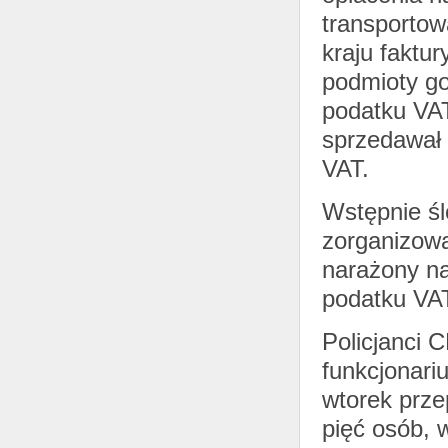
transportow
kraju faktu
podmioty go
podatku VAT
sprzedawał 
VAT.
Wstępnie śle
zorganizowa
narażony na
podatku VAT
Policjanci 
funkcjonar
wtorek prze
pięć osób, 