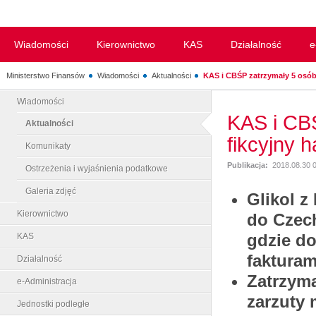
Wiadomości
Kierownictwo
KAS
Działalność
e
Ministerstwo Finansów
Wiadomości
Aktualności
KAS i CBŚP zatrzymały 5 osób.
Wiadomości
KAS i CB
Aktualności
fikcyjny 
Komunikaty
Publikacja:
2018.08.30 
Ostrzeżenia i wyjaśnienia podatkowe
Galeria zdjęć
Glikol z 
Kierownictwo
do Czech
gdzie do
KAS
fakturam
Działalność
Zatrzym
e-Administracja
zarzuty 
Jednostki podległe