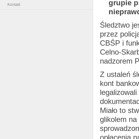
grupie p
Kontakt
nieprawd
Śledztwo je
przez polic
CBŚP i funk
Celno-Skar
nadzorem Pr
Z ustaleń ś
kont banko
legalizowal
dokumentac
Miało to st
glikolem na
sprowadzony 
opłacenia n