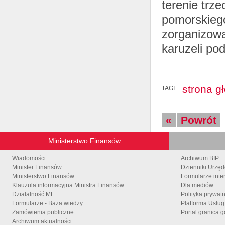
terenie trz
pomorskiego
zorganizowan
karuzeli po
strona g
TAGI
«
Powrót
Ministerstwo Finansów
Wiadomości
Archiwum BIP
Minister Finansów
Dzienniki Urzę
Ministerstwo Finansów
Formularze inte
Klauzula informacyjna Ministra Finansów
Dla mediów
Działalność MF
Polityka prywat
Formularze - Baza wiedzy
Platforma Usłu
Zamówienia publiczne
Portal granica.g
Archiwum aktualności