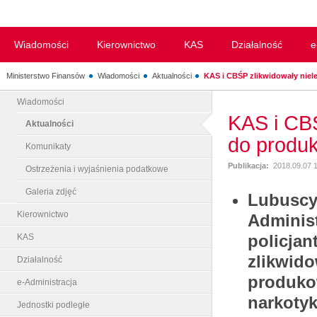
Wiadomości
Kierownictwo
KAS
Działalność
e
Ministerstwo Finansów
Wiadomości
Aktualności
KAS i CBŚP zlikwidowały niele
Wiadomości
KAS i CBŚ
Aktualności
do produk
Komunikaty
Publikacja:
2018.09.07 
Ostrzeżenia i wyjaśnienia podatkowe
Galeria zdjęć
Lubuscy
Kierownictwo
Administ
policja
KAS
zlikwido
Działalność
produko
e-Administracja
narkoty
Jednostki podległe