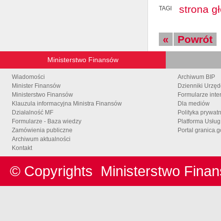
strona g
TAGI
«
Powrót
Ministerstwo Finansów
Wiadomości
Archiwum BIP
Minister Finansów
Dzienniki Urzę
Ministerstwo Finansów
Formularze inte
Klauzula informacyjna Ministra Finansów
Dla mediów
Działalność MF
Polityka prywat
Formularze - Baza wiedzy
Platforma Usłu
Zamówienia publiczne
Portal granica.g
Archiwum aktualności
Kontakt
© Copyrights
Ministerstwo Fina