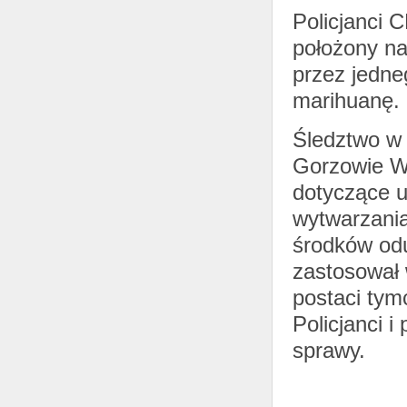
Policjanci 
położony n
przez jedne
marihuanę.
Śledztwo w 
Gorzowie W
dotyczące u
wytwarzania
środków od
zastosował
postaci tym
Policjanci i
sprawy.