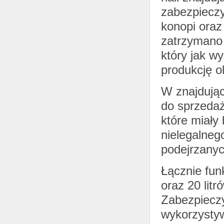
zabezpieczy
konopi oraz
zatrzymano
który jak w
produkcję o
W znajdując
do sprzedaży
które miały
nielegalneg
podejrzanyc
Łącznie fun
oraz 20 litr
Zabezpieczyl
wykorzystyw