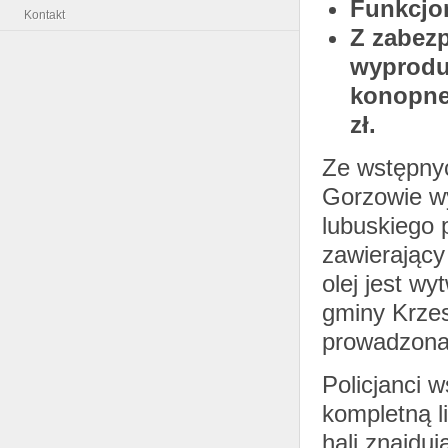
Funkcjon
Kontakt
Z zabez
wyprodu
konopneg
zł.
Ze wstępnyc
Gorzowie wy
lubuskiego 
zawierający
olej jest wy
gminy Krzes
prowadzona 
Policjanci 
kompletną l
hali znajduj