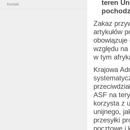
teren Un
Kontakt
pochodz
Zakaz przyw
artykułów p
obowiązuje
względu na 
w tym afryk
Krajowa Adm
systematycz
przeciwdzia
ASF na tery
korzysta z 
unijnego, j
przesyłki p
pocztowe i 