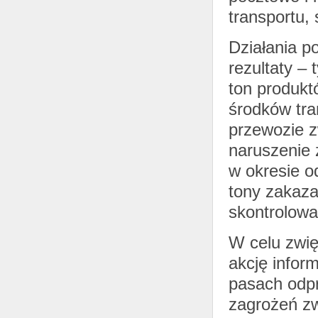
transportu,
Działania 
rezultaty –
ton produkt
środków tra
przewozie 
naruszenie 
w okresie o
tony zakaz
skontrolow
W celu zwi
akcję infor
pasach odp
zagrożeń z