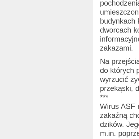
pochodzenia
umieszczone
budynkach k
dworcach k
informacyjn
zakazami.
Na przejści
do których 
wyrzucić ż
przekąski, 
***
Wirus ASF n
zakaźną ch
dzików. Jeg
m.in. poprz