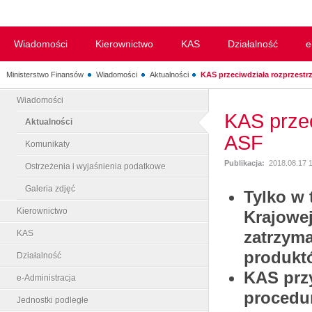
Wiadomości
Kierownictwo
KAS
Działalność
e
Ministerstwo Finansów
Wiadomości
Aktualności
KAS przeciwdziała rozprzestrze
Wiadomości
KAS przec
Aktualności
ASF
Komunikaty
Publikacja:
2018.08.17 
Ostrzeżenia i wyjaśnienia podatkowe
Galeria zdjęć
Tylko w 
Kierownictwo
Krajowej
zatrzyma
KAS
produkt
Działalność
KAS prz
e-Administracja
procedu
Jednostki podległe