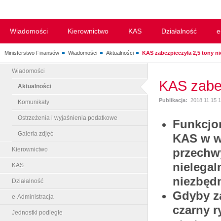
Wiadomości
Kierownictwo
KAS
Działalność
e
Ministerstwo Finansów
Wiadomości
Aktualności
KAS zabezpieczyła 2,5 tony ni
Wiadomości
KAS zabez
Aktualności
Publikacja:
2018.11.15 
Komunikaty
Ostrzeżenia i wyjaśnienia podatkowe
Funkcjon
Galeria zdjęć
KAS w w
Kierownictwo
przechwy
nielegal
KAS
niezbędn
Działalność
Gdyby za
e-Administracja
czarny r
Jednostki podległe