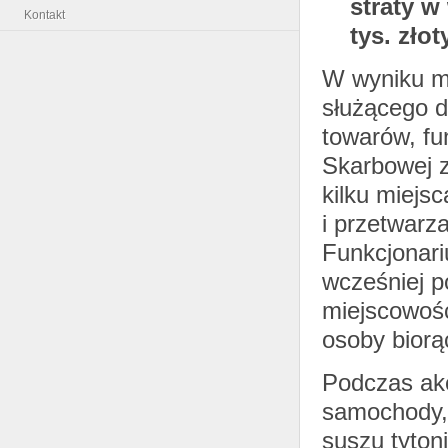
straty w
Kontakt
tys. złot
W wyniku m
służącego 
towarów, fu
Skarbowej z 
kilku miejs
i przetwarza
Funkcjonari
wcześniej p
miejscowośc
osoby biorą
Podczas akc
samochody, 
suszu tyton