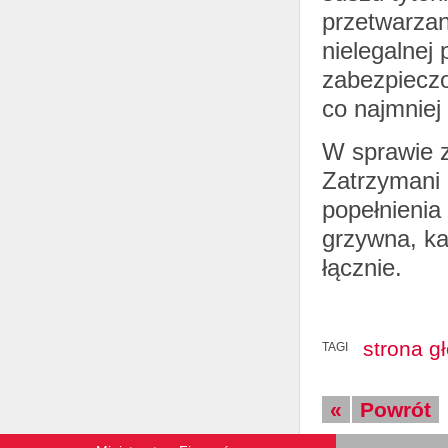
przetwarzan
nielegalnej 
zabezpiecz
co najmniej
W sprawie 
Zatrzymani 
popełnienia
grzywna, ka
łącznie.
strona g
TAGI
«
Powrót