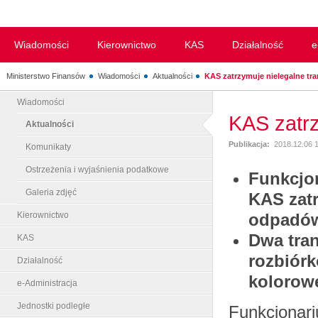
Wiadomości
Kierownictwo
KAS
Działalność
e
Ministerstwo Finansów
Wiadomości
Aktualności
KAS zatrzymuje nielegalne tran
Wiadomości
KAS zatrz
Aktualności
Publikacja:
2018.12.06 
Komunikaty
Ostrzeżenia i wyjaśnienia podatkowe
Funkcjo
Galeria zdjęć
KAS zatr
Kierownictwo
odpadów
Dwa tran
KAS
rozbiórk
Działalność
kolorowej
e-Administracja
Jednostki podległe
Funkcjonar