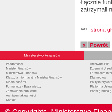
Łącznie fun
zatrzymali 
strona g
TAGI
«
Powrót
Ministerstwo Finansów
Wiadomości
Archiwum BIP
Minister Finansów
Dzienniki Urzę
Ministerstwo Finansów
Formularze inte
Klauzula informacyjna Ministra Finansów
Dla mediów
Działalność MF
Polityka prywat
Formularze - Baza wiedzy
Platforma Usłu
Zamówienia publiczne
Portal granica.g
Archiwum aktualności
Kontakt
© Copyrights
Ministerstwo Fina