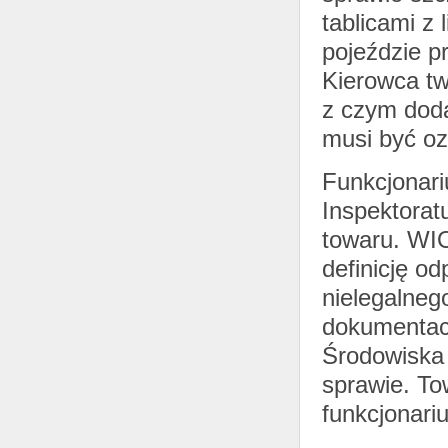
tablicami z
pojeździe p
Kierowca tw
z czym dod
musi być o
Funkcjonar
Inspektorat
towaru. WIO
definicję od
nielegalneg
dokumentac
Środowiska
sprawie. To
funkcjonariu