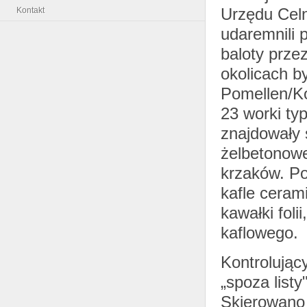
Urzędu Cel
Kontakt
udaremnili 
baloty przez
okolicach b
Pomellen/Ko
23 worki ty
znajdowały 
żelbetonowe
krzaków. Po
kafle ceram
kawałki fol
kaflowego.
Kontrolując
„spoza list
Skierowano