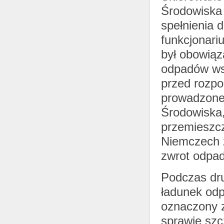
Środowiska
spełnienia d
funkcjonari
był obowią
odpadów ws
przed rozpo
prowadzone
Środowiska,
przemieszc
Niemczech z
zwrot odpad
Podczas dru
ładunek odpa
oznaczony z
sprawie sz