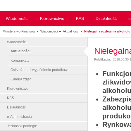
Wiadomości
Kierownictwo
KAS
Działalność
e
Ministerstwo Finansów
Wiadomości
Aktualności
Nielegalna rozlewnia alkoholu 
Wiadomości
Nielegaln
Aktualności
Publikacja:
2018.05.30 
Komunikaty
Ostrzeżenia i wyjaśnienia podatkowe
Funkcjo
Galeria zdjęć
zlikwido
Kierownictwo
alkoholu
Zabezpie
KAS
alkoholu
Działalność
produko
e-Administracja
Rynkowa
Jednostki podległe