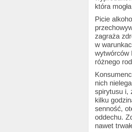
która mogła
Picie alkoh
przechowyw
zagraża zdr
w warunkac
wytwórców l
różnego rod
Konsumenci 
nich nieleg
spirytusu i,
kilku godzi
senność, otę
oddechu. Zd
nawet trwałe