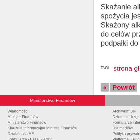
Skażanie al
spożycia je
Skażony alk
do celów pr
podpałki do 
strona g
TAGI
«
Powrót
Ministerstwo Finansów
Wiadomości
Archiwum BIP
Minister Finansów
Dzienniki Urzę
Ministerstwo Finansów
Formularze inte
Klauzula informacyjna Ministra Finansów
Dla mediów
Działalność MF
Polityka prywat
Formularze - Baza wiedzy
Platforma Usłu