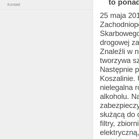
to ponad
Kontakt
25 maja 201
Zachodniop
Skarbowego 
drogowej z
Znaleźli w 
tworzywa s
Następnie p
Koszalinie. 
nielegalna 
alkoholu. N
zabezpieczy
służącą do 
filtry, zbio
elektryczną,