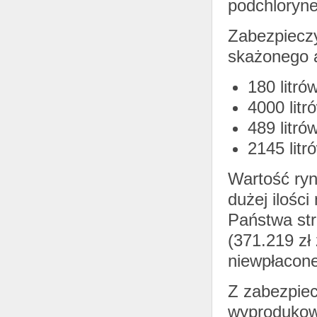
podchloryn
Zabezpieczyl
skażonego a
180 litr
4000 lit
489 litr
2145 lit
Wartość ryn
dużej ilośc
Państwa str
(371.219 zł 
niewpłacon
Z zabezpiec
wyprodukowa