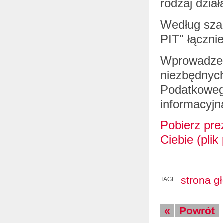
rodzaj dział
Według szac
PIT" łączni
Wprowadzen
niezbędnych
Podatkoweg
informacyjn
Pobierz pre
Ciebie (plik
strona g
TAGI
«
Powrót