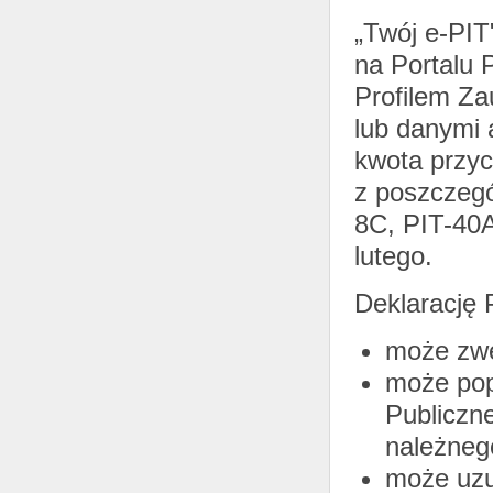
„Twój e-PIT
na Portalu 
Profilem Za
lub danymi 
kwota przy
z poszczegó
8C, PIT-40A
lutego.
Deklarację 
może zwe
może pop
Publiczn
należneg
może uzu