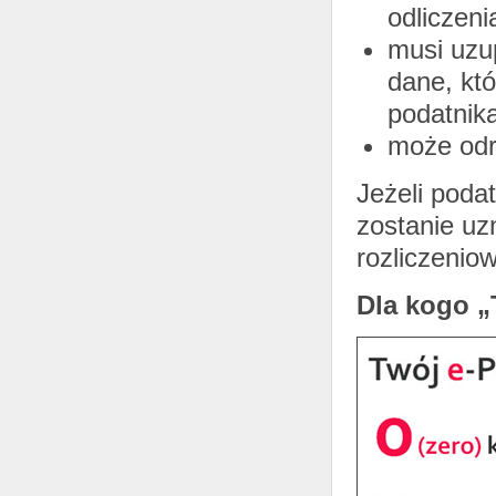
odliczeni
musi uzu
dane, kt
podatnika
może odrz
Jeżeli poda
zostanie u
rozliczenio
Dla kogo „