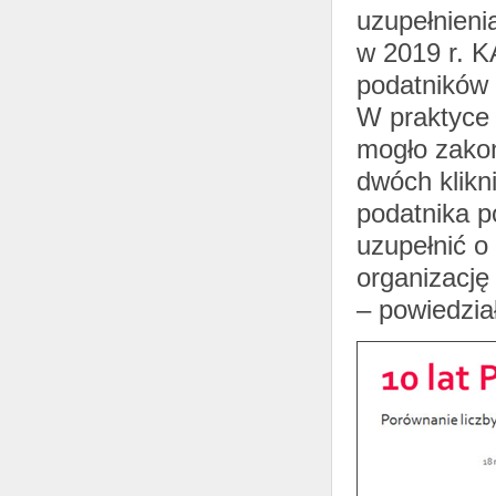
uzupełnieni
w 2019 r. KA
podatników i
W praktyce 
mogło zako
dwóch klikn
podatnika p
uzupełnić o
organizację
– powiedzia