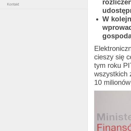
rozlicze
Kontakt
udostępn
W kolej
wprowad
gospodar
Elektroniczn
cieszy się 
tym roku PI
wszystkich 
10 milionów