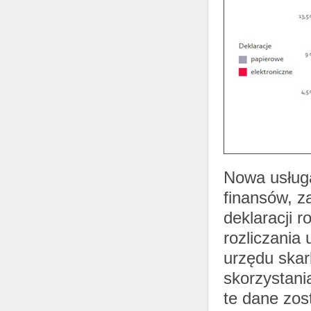
Nowa usługa
finansów, z
deklaracji 
rozliczania 
urzędu ska
skorzystania
te dane zo