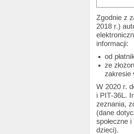
Zgodnie z z
2018 r.) au
elektroniczn
informacji:
od płatni
ze złożo
zakresie 
W 2020 r. d
i PIT-36L. 
zeznania, z
(dane dotyc
społeczne i
dzieci).