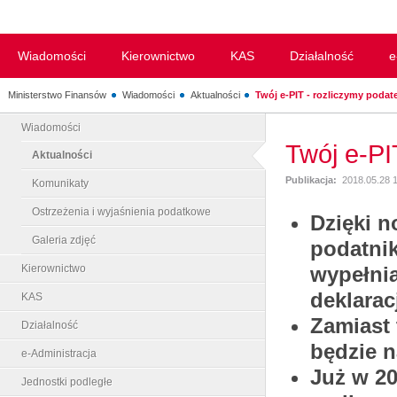
Wiadomości
Kierownictwo
KAS
Działalność
e
Ministerstwo Finansów
Wiadomości
Aktualności
Twój e-PIT - rozliczymy podate
Wiadomości
Twój e-PI
Aktualności
Publikacja:
2018.05.28 1
Komunikaty
Ostrzeżenia i wyjaśnienia podatkowe
Dzięki n
Galeria zdjęć
podatnik
Kierownictwo
wypełni
deklarac
KAS
Zamiast
Działalność
będzie n
e-Administracja
Już w 20
Jednostki podległe