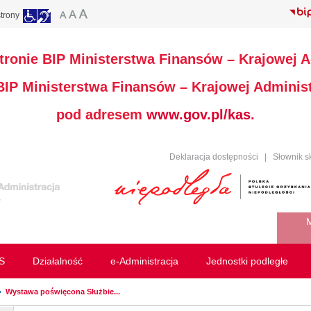
trony
stronie BIP Ministerstwa Finansów – Krajowej A
 BIP Ministerstwa Finansów – Krajowej Administ
pod adresem
www.gov.pl/kas
.
Deklaracja dostępności
|
Słownik s
M
S
Działalność
e-Administracja
Jednostki podległe
Wystawa poświęcona Służbie...