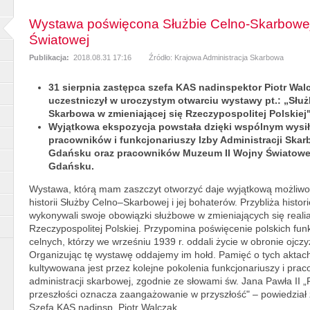
Wystawa poświęcona Służbie Celno-Skarbowe
Światowej
Publikacja:
2018.08.31 17:16
Źródło: Krajowa Administracja Skarbowa
31 sierpnia zastępca szefa KAS nadinspektor Piotr Wal
uczestniczył w uroczystym otwarciu wystawy pt.: „Służ
Skarbowa w zmieniającej się Rzeczypospolitej Polskiej"
Wyjątkowa ekspozycja powstała dzięki wspólnym wysi
pracowników i funkcjonariuszy Izby Administracji Ska
Gdańsku oraz pracowników Muzeum II Wojny Światowe
Gdańsku.
Wystawa, którą mam zaszczyt otworzyć daje wyjątkową możliw
historii Służby Celno–Skarbowej i jej bohaterów. Przybliża histori
wykonywali swoje obowiązki służbowe w zmieniających się reali
Rzeczypospolitej Polskiej. Przypomina poświęcenie polskich fun
celnych, którzy we wrześniu 1939 r. oddali życie w obronie ojczy
Organizując tę wystawę oddajemy im hołd. Pamięć o tych aktac
kultywowana jest przez kolejne pokolenia funkcjonariuszy i pra
administracji skarbowej, zgodnie ze słowami św. Jana Pawła II 
przeszłości oznacza zaangażowanie w przyszłość" – powiedział
Szefa KAS nadinsp. Piotr Walczak.