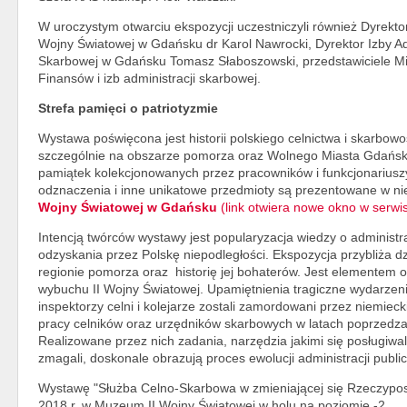
W uroczystym otwarciu ekspozycji uczestniczyli również Dyrekt
Wojny Światowej w Gdańsku dr Karol Nawrocki, Dyrektor Izby Ad
Skarbowej w Gdańsku Tomasz Słaboszowski, przedstawiciele Mi
Finansów i izb administracji skarbowej.
Strefa pamięci o patriotyzmie
Wystawa poświęcona jest historii polskiego celnictwa i skarbowo
szczególnie na obszarze pomorza oraz Wolnego Miasta Gdańsk
pamiątek kolekcjonowanych przez pracowników i funkcjonariusz
odznaczenia i inne unikatowe przedmioty są prezentowane w ni
Wojny Światowej w Gdańsku
(link otwiera nowe okno w serwi
Intencją twórców wystawy jest popularyzacja wiedzy o administra
odzyskania przez Polskę niepodległości. Ekspozycja przybliża dzi
regionie pomorza oraz historię jej bohaterów. Jest elementem 
wybuchu II Wojny Światowej. Upamiętnienia tragiczne wydarzeni
inspektorzy celni i kolejarze zostali zamordowani przez niemiec
pracy celników oraz urzędników skarbowych w latach poprzedza
Realizowane przez nich zadania, narzędzia jakimi się posługiwal
zmagali, doskonale obrazują proces ewolucji administracji public
Wystawę "Służba Celno-Skarbowa w zmieniającej się Rzeczypos
2018 r. w Muzeum II Wojny Światowej w holu na poziomie -2.