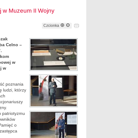
j w Muzeum II Wojny
Czcionka
czak
ba Celno –
.
łkom
rbowej w
j w
ość poznania
ę ludzi, którzy
ach
kcjonariuszy
zny.
h patriotyzmu
cowników
„Pamięć o
 zastępca