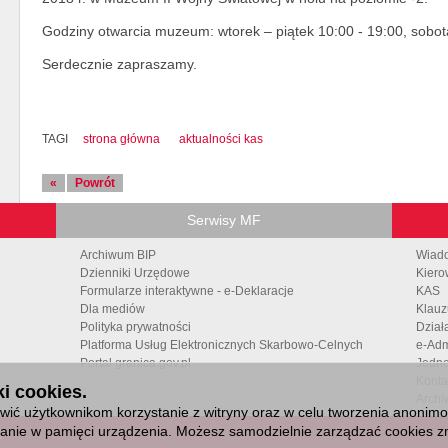
Godziny otwarcia muzeum: wtorek – piątek 10:00 - 19:00, sobota
Serdecznie zapraszamy.
TAGI
strona główna
aktualności kas
«
Powrót
Serwisy MF
Archiwum BIP
Wiad
Dzienniki Urzędowe
Kiero
Formularze interaktywne - e-Deklaracje
KAS
Dla mediów
Klauz
Polityka prywatności
Dział
Platforma Usług Elektronicznych Skarbowo-Celnych
e-Adm
Portal granica.gov.pl
Jedno
Konta
i cookies.
Archi
ić użytkownikom korzystanie z witryny oraz w celu tworzenia anonimowy
isanie w pamięci urządzenia. Możesz samodzielnie zarządzać cookies zm
6