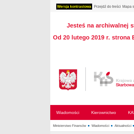
Wersja kontrastowa
Przejdź do treści
Mapa s
Jesteś na archiwalnej 
Od 20 lutego 2019 r. strona
Wiadomości
Kierownictwo
KA
Ministerstwo Finansów
Wiadomości
Aktualności