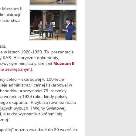
or Muzeum II
ministracji
nisterstwa
ści,
a w latach 1920-1939. To prezentacja
y KAS. Historyczne dokumenty,
ezwykłym miejscu jakim jest
Muzeum II
sie zewnętrznym)
.
cji celno – skarbowej w 100-lecie
eje administracji celnej i skarbowej w
obchodów uroczystości 79. rocznicy
a września 1939 roku, kiedy polscy
kiego okupanta. Przybliża również realia
jących wybuch II Wojny Światowej.
i, a także wyzwania z którymi się
znej.
politej" można zwiedzać do 30 września