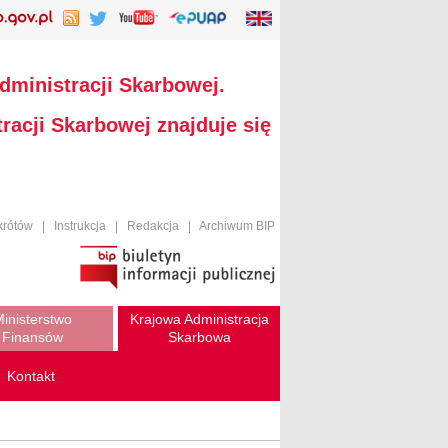
dministracji Skarbowej.
racji Skarbowej znajduje się
krótów
|
Instrukcja
|
Redakcja
|
Archiwum BIP
inisterstwo
Krajowa Administracja
Finansów
Skarbowa
Kontakt