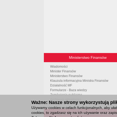
Ministerstwo Finansów
Wiadomości
Minister Finansów
Ministerstwo Finansów
Klauzula informacyjna Ministra Finansów
Działalność MF
Formularze - Baza wiedzy
Zamówienia publiczne
Archiwum aktualności
Ważne: Nasze strony wykorzystują plik
Kontakt
Używamy cookies w celach funkcjonalnych, aby ułatw
cookies, to zgadzasz się na ich używanie oraz zap
© Copyrights
Ministerstwo Finansów 2011-
202