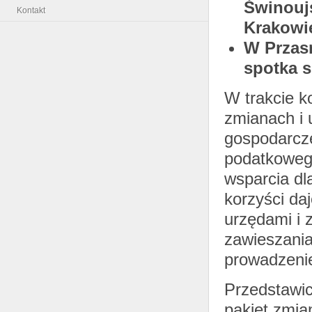
Świnoujś
Kontakt
Krakowi
W Przasn
spotka s
W trakcie k
zmianach i 
gospodarcze
podatkowego
wsparcia dla
korzyści da
urzędami i 
zawieszania
prowadzenie
Przedstawic
pakiet zmi