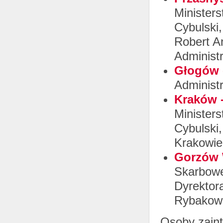
Minister
Cybulski
Robert A
Administ
Głogów 
Administ
Kraków -
Minister
Cybulski,
Krakowie
Gorzów W
Skarbowe
Dyrektora
Rybakow
Osoby zain