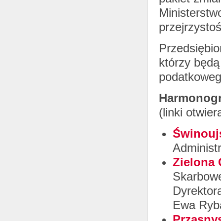
Ministerstw
przejrzystoś
Przedsiębio
którzy będą
podatkoweg
Harmonogra
(linki otwi
Świnoujś
Administ
Zielona 
Skarbowe
Dyrektora
Ewa Ryb
Przasnys