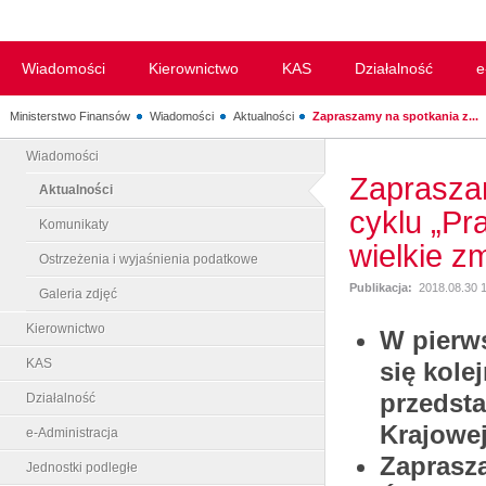
Wiadomości
Kierownictwo
KAS
Działalność
e
Ministerstwo Finansów
Wiadomości
Aktualności
Zapraszamy na spotkania z...
Wiadomości
Zapraszam
Aktualności
cyklu „Pr
Komunikaty
wielkie z
Ostrzeżenia i wyjaśnienia podatkowe
Publikacja:
2018.08.30 
Galeria zdjęć
Kierownictwo
W pierw
KAS
się kole
przedsta
Działalność
Krajowej
e-Administracja
Zaprasz
Jednostki podległe