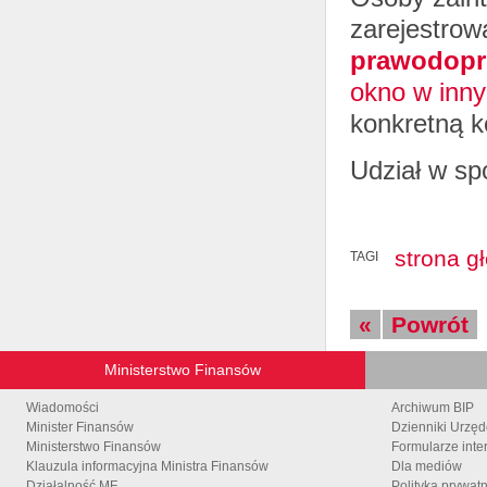
zarejestrowa
prawodoprz
okno w inny
konkretną k
Udział w sp
strona g
TAGI
«
Powrót
Ministerstwo Finansów
Wiadomości
Archiwum BIP
Minister Finansów
Dzienniki Urzę
Ministerstwo Finansów
Formularze inte
Klauzula informacyjna Ministra Finansów
Dla mediów
Działalność MF
Polityka prywat