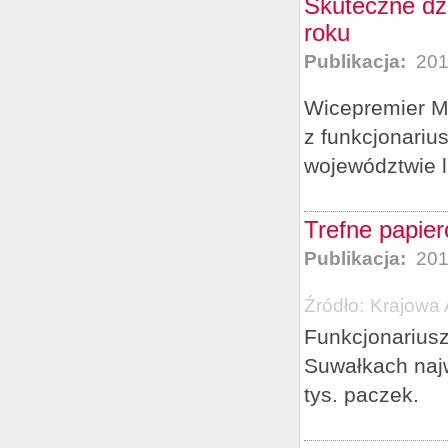
Skuteczne dzi
roku
Publikacja:
201
Wicepremier Ma
z funkcjonariu
województwie l
Trefne papier
Publikacja:
201
Źródło:
Krajowa 
Funkcjonarius
Suwałkach naj
tys. paczek.