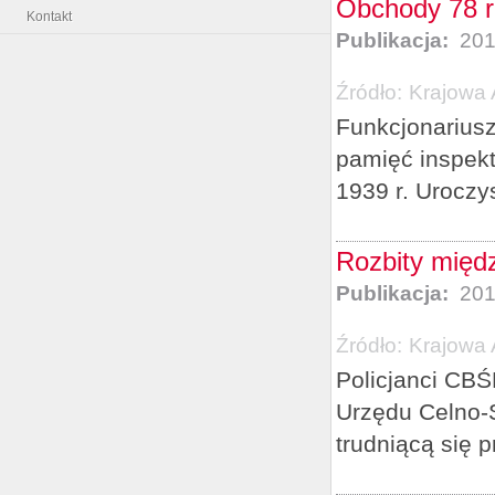
Obchody 78 r
Kontakt
Publikacja:
201
Źródło:
Krajowa 
Funkcjonariusz
pamięć inspekt
1939 r. Uroczy
Rozbity międ
Publikacja:
201
Źródło:
Krajowa 
Policjanci CBŚ
Urzędu Celno-
trudniącą się p