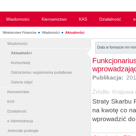
Wiadomości
Kierownictwo
KAS
Działalność
e
Ministerstwo Finansów
Wiadomości
Aktualności
Wiadomości
Data w formacie rrrr-m
Aktualności
Funkcjonariu
Komunikaty
wprowadzając
Ostrzeżenia i wyjaśnienia podatkowe
Publikacja:
201
Galeria zdjęć
Źródło:
Krajowa 
Kierownictwo
Straty Skarbu 
KAS
na kwotę co na
Działalność
wprowadzić do 
e-Administracja
Jednostki podległe