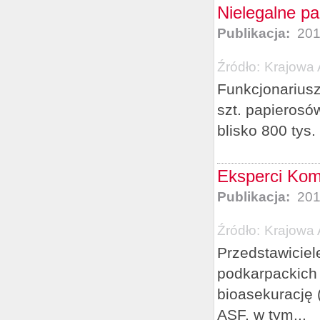
Nielegalne pa
Publikacja:
201
Źródło:
Krajowa 
Funkcjonariusz
szt. papierosó
blisko 800 tys. 
Eksperci Komi
Publikacja:
201
Źródło:
Krajowa 
Przedstawiciel
podkarpackich 
bioasekurację 
ASF, w tym...