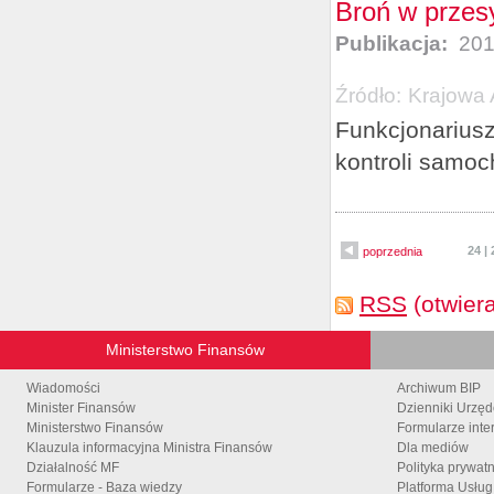
Broń w przes
Publikacja:
201
Źródło:
Krajowa 
Funkcjonariusz
kontroli samoch
24
|
poprzednia
RSS
(otwier
Ministerstwo Finansów
Wiadomości
Archiwum BIP
Minister Finansów
Dzienniki Urzę
Ministerstwo Finansów
Formularze inte
Klauzula informacyjna Ministra Finansów
Dla mediów
Działalność MF
Polityka prywat
Formularze - Baza wiedzy
Platforma Usłu