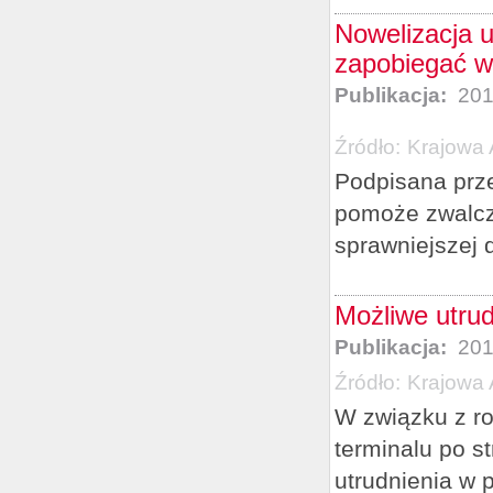
Nowelizacja 
zapobiegać 
Publikacja:
201
Źródło:
Krajowa 
Podpisana prz
pomoże zwalcza
sprawniejszej 
Możliwe utru
Publikacja:
201
Źródło:
Krajowa 
W związku z ro
terminalu po s
utrudnienia w