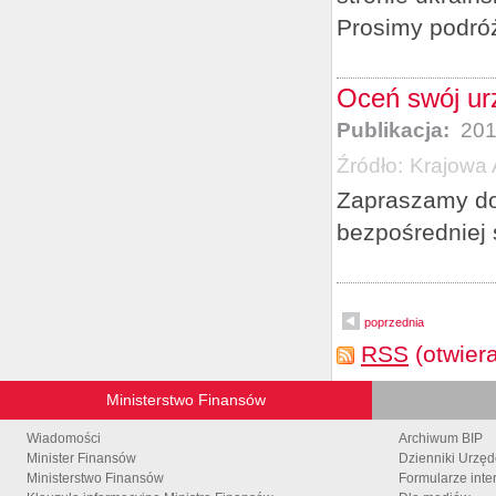
Prosimy podró
Oceń swój ur
Publikacja:
201
Źródło:
Krajowa 
Zapraszamy do 
bezpośredniej 
poprzednia
RSS
(otwier
Ministerstwo Finansów
Wiadomości
Archiwum BIP
Minister Finansów
Dzienniki Urzę
Ministerstwo Finansów
Formularze inte