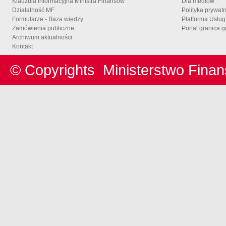
Klauzula informacyjna Ministra Finansów
Dla mediów
Działalność MF
Polityka prywat
Formularze - Baza wiedzy
Platforma Usłu
Zamówienia publiczne
Portal granica.g
Archiwum aktualności
Kontakt
© Copyrights
Ministerstwo Fina