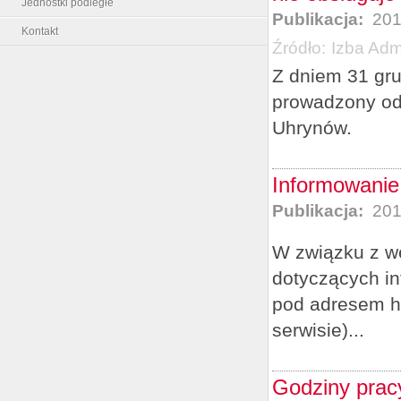
Jednostki podległe
Publikacja:
201
Kontakt
Źródło:
Izba Admi
Z dniem 31 gru
prowadzony od 
Uhrynów.
Informowanie
Publikacja:
201
W związku z we
dotyczących i
pod adresem ht
serwisie)...
Godziny pracy