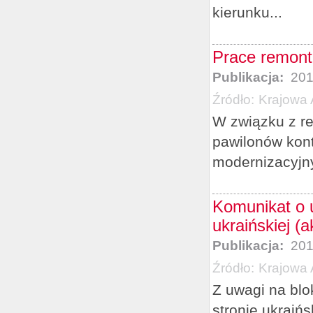
kierunku...
Prace remont
Publikacja:
201
Źródło:
Krajowa 
W związku z re
pawilonów kont
modernizacyjny
Komunikat o u
ukraińskiej (a
Publikacja:
201
Źródło:
Krajowa 
Z uwagi na blo
stronie ukraiń