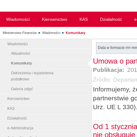
Wiadomości
Kierownictwo
KAS
Działalność
e
Ministerstwo Finansów
Wiadomości
Komunikaty
Wiadomości
Data w formacie rrrr-m
Aktualności
Umowa o part
Komunikaty
Publikacja:
201
Ostrzeżenia i wyjaśnienia
Źródło:
Departam
podatkowe
Informujemy, ż
Galeria zdjęć
partnerstwie g
Kierownictwo
Urz. UE L 330)
KAS
Działalność
Od 1 styczni
e-Administracja
nie obsługuje