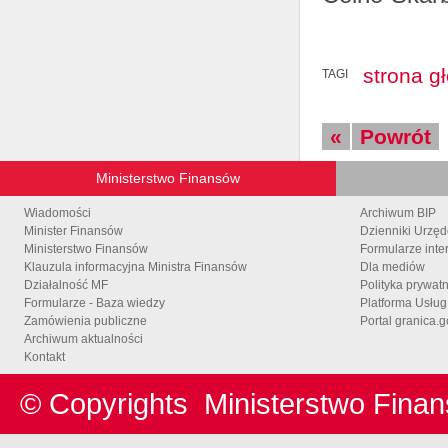
strona g
TAGI
«
Powrót
Ministerstwo Finansów
Wiadomości
Archiwum BIP
Minister Finansów
Dzienniki Urzę
Ministerstwo Finansów
Formularze inte
Klauzula informacyjna Ministra Finansów
Dla mediów
Działalność MF
Polityka prywat
Formularze - Baza wiedzy
Platforma Usłu
Zamówienia publiczne
Portal granica.g
Archiwum aktualności
Kontakt
© Copyrights
Ministerstwo Fina