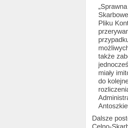
„Sprawna 
Skarbowej
Pliku Kon
przerywan
przypadku
możliwych
także zab
jednocześ
miały imit
do kolejn
rozliczen
Administr
Antoszkie
Dalsze pos
Celno-Skar