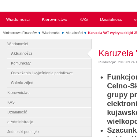
Wiadomości
Kierownictwo
KAS
Działalność
e
Ministerstwo Finansów
Wiadomości
Aktualności
Karuzela VAT wykryta dzięki 
Wiadomości
Karuzela 
Aktualności
Publikacja:
2018.09.24 
Komunikaty
Ostrzeżenia i wyjaśnienia podatkowe
Funkcjo
Galeria zdjęć
Celno-S
Kierownictwo
grupy pr
elektron
KAS
kujawsk
Działalność
wielkop
e-Administracja
Szacunko
Jednostki podległe