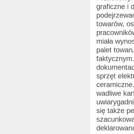
graficzne i
podejrzewan
towarów, o
pracownikó
miała wynos
palet towar
faktycznym.
dokumentacj
sprzęt elekt
ceramiczne.
wadliwe kar
uwiarygadni
się także p
szacunkowa 
deklarowana