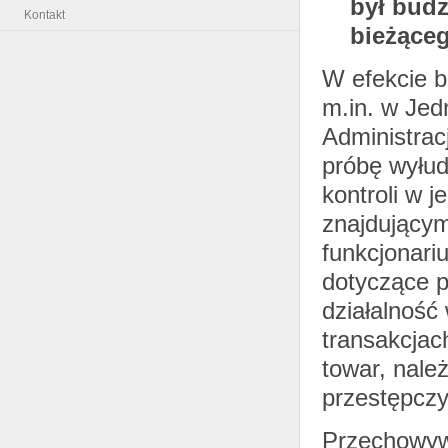
był budż
Kontakt
bieżąceg
W efekcie 
m.in. w Jed
Administrac
próbę wyłu
kontroli w 
znajdującym
funkcjonari
dotyczące 
działalność
transakcjac
towar, nale
przestępcz
Przechowywa