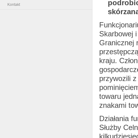
podrobio
Kontakt
skórzaną
Funkcjonari
Skarbowej i
Granicznej 
przestępczą,
kraju. Czło
gospodarcze
przywozili 
pominięcie
towaru jedn
znakami to
Działania fu
Służby Celn
kilkudziesię