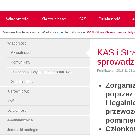
Wiadomości
Kierownictwo
KAS
Działalność
e
Ministerstwo Finansów
Wiadomości
Aktualności
KAS i Straż Graniczna rozbiły 
Wiadomości
KAS i Str
Aktualności
sprowadz
Komunikaty
Publikacja:
2018.11.21 
Ostrzeżenia i wyjaśnienia podatkowe
Galeria zdjęć
Zorgani
Kierownictwo
poprzez
i legaln
KAS
przewoz
Działalność
pominię
e-Administracja
Członkow
Jednostki podległe