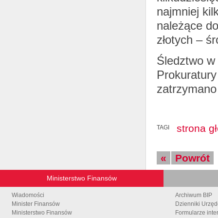
najmniej kil
należące do
złotych – śr
Śledztwo w 
Prokuratury
zatrzymano 
strona g
TAGI
«
Powrót
Ministerstwo Finansów
Wiadomości
Archiwum BIP
Minister Finansów
Dzienniki Urzę
Ministerstwo Finansów
Formularze inte