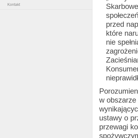
Skarbowej
Kontakt
społeczeń
przed na
które nar
nie spełn
zagrożeni
Zacieśnia
Konsument
nieprawid
Porozumieni
w obszarze
wynikającyc
ustawy o pr
przewagi ko
spożywczymi