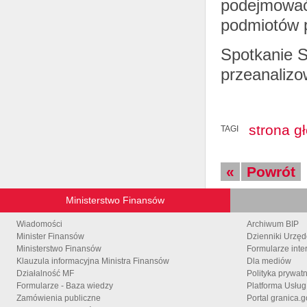
podejmować 
podmiotów p
Spotkanie S
przeanalizo
strona g
TAGI
«
Powrót
Ministerstwo Finansów
Wiadomości
Archiwum BIP
Minister Finansów
Dzienniki Urzę
Ministerstwo Finansów
Formularze inte
Klauzula informacyjna Ministra Finansów
Dla mediów
Działalność MF
Polityka prywat
Formularze - Baza wiedzy
Platforma Usłu
Zamówienia publiczne
Portal granica.g