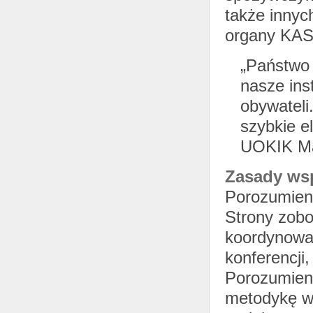
także innyc
organy KAS
„Państwo 
nasze ins
obywateli
szybkie e
UOKIK Ma
Zasady ws
Porozumieni
Strony zobo
koordynowan
konferencji
Porozumien
metodykę w