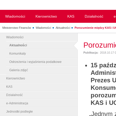
Wiadomości
Kierownictwo
KAS
Działalność
e
Ministerstwo Finansów
Wiadomości
Aktualności
Porozumienie między KAS i 
Wiadomości
Porozumi
Aktualności
Publikacja:
2018.10.17 
Komunikaty
Ostrzeżenia i wyjaśnienia podatkowe
15 paźdz
Galeria zdjęć
Administ
Kierownictwo
Prezes 
Konsume
KAS
porozum
Działalność
KAS i U
e-Administracja
Jednostki podległe
„Jednym z