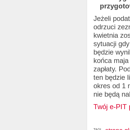
przygoto
Jeżeli podat
odrzuci ze
kwietnia zo
sytuacji gd
będzie wyni
końca maja 
zapłaty. Po
ten będzie 
okres od 1 
nie będą na
Twój e-PIT 
TAGI