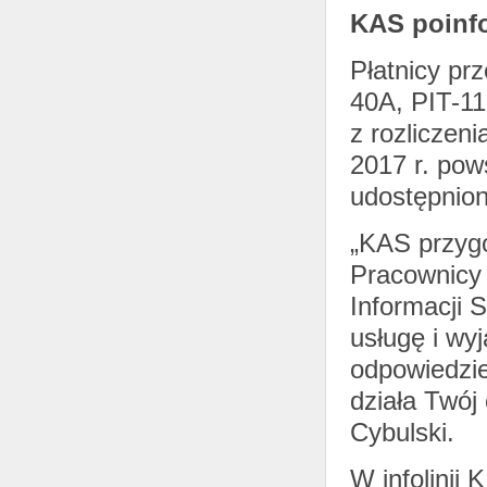
KAS poinf
Płatnicy pr
40A, PIT-11
z rozliczeni
2017 r. pow
udostępnion
„KAS przygo
Pracownicy 
Informacji
usługę i wyj
odpowiedzie
działa Twój
Cybulski.
W infolinii 