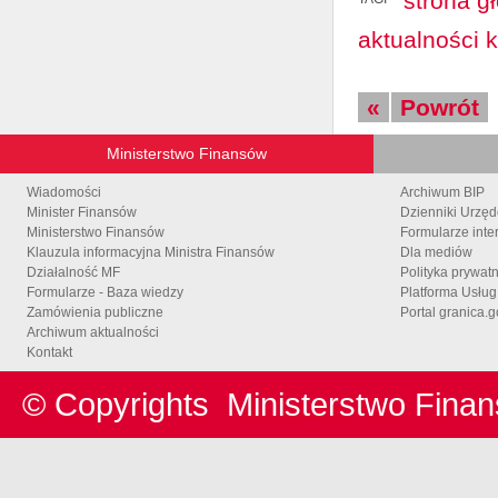
strona g
aktualności 
«
Powrót
Ministerstwo Finansów
Wiadomości
Archiwum BIP
Minister Finansów
Dzienniki Urzę
Ministerstwo Finansów
Formularze inte
Klauzula informacyjna Ministra Finansów
Dla mediów
Działalność MF
Polityka prywat
Formularze - Baza wiedzy
Platforma Usłu
Zamówienia publiczne
Portal granica.g
Archiwum aktualności
Kontakt
© Copyrights
Ministerstwo Fina