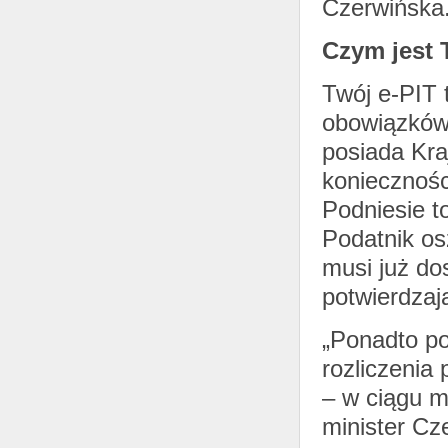
Czerwińska
Czym jest 
Twój e-PIT 
obowiązków
posiada Kra
koniecznośc
Podniesie to
Podatnik osz
musi już do
potwierdzają
„Ponadto po
rozliczenia
– w ciągu m
minister Cz