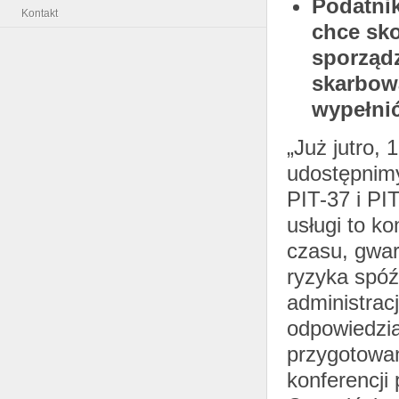
Podatnik
Kontakt
chce sko
sporząd
skarbową
wypełni
„Już jutro, 
udostępnimy
PIT-37 i PIT
usługi to k
czasu, gwar
ryzyka spóź
administrac
odpowiedzia
przygotowan
konferencji 