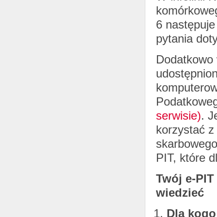
komórkowego
6 następuje
pytania dot
Dodatkowo 
udostępnio
komputerow
Podatkowe
serwisie)
. J
korzystać z
skarbowego 
PIT, które 
Twój e-PIT
wiedzieć
Dla kogo