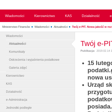
Wiadomości
Kierownictwo
KAS
Działalność
e
Ministerstwo Finansów
Wiadomości
Aktualności
Twój e-PIT. Nowa jakość w rozl
Wiadomości
Twój e-PI
Aktualności
Publikacja:
2019.02.14 
Komunikaty
Ostrzeżenia i wyjaśnienia podatkowe
15 luteg
Galeria zdjęć
podatki.
Kierownictwo
nowa usł
Urząd s
KAS
przygotu
Działalność
podatko
e-Administracja
posiada.
Jednostki podległe