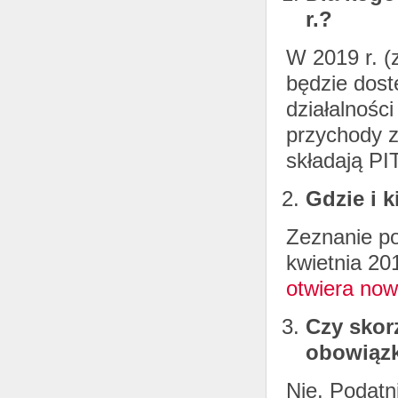
r.?
W 2019 r. (
będzie dost
działalnośc
przychody z 
składają PI
Gdzie i 
Zeznanie po
kwietnia 20
otwiera now
Czy skor
obowiąz
Nie. Podatn