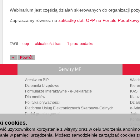
Webinarium jest częścią działań skierowanych do organizacji poży
Zapraszamy również na
zakładkę dot. OPP na Portalu Podatkow
TAGI
opp
aktualności kas
1 proc. podatku
«
Powrót
Serwisy MF
Archiwum BIP
Wiad
Dzienniki Urzędowe
Kiero
Formularze interaktywne - e-Deklaracje
KAS
Dla mediów
Klauz
Polityka prywatności
Dział
Platforma Usług Elektronicznych Skarbowo-Celnych
e-Adm
Portal granica.gov.pl
Jedno
Konta
i cookies.
Archi
ić użytkownikom korzystanie z witryny oraz w celu tworzenia anonimowy
isanie w pamięci urządzenia. Możesz samodzielnie zarządzać cookies zm
6