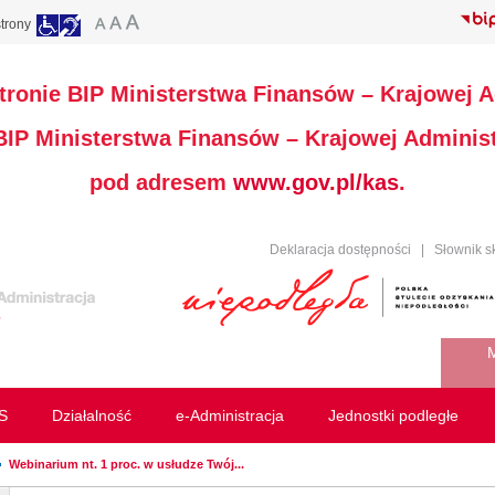
trony
stronie BIP Ministerstwa Finansów – Krajowej A
 BIP Ministerstwa Finansów – Krajowej Administ
pod adresem
www.gov.pl/kas
.
Deklaracja dostępności
|
Słownik s
M
S
Działalność
e-Administracja
Jednostki podległe
Webinarium nt. 1 proc. w usłudze Twój...