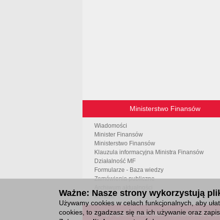
Ministerstwo Finansów
Wiadomości
Minister Finansów
Ministerstwo Finansów
Klauzula informacyjna Ministra Finansów
Działalność MF
Formularze - Baza wiedzy
Zamówienia publiczne
Archiwum aktualności
Ważne: Nasze strony wykorzystują plik
Kontakt
Używamy cookies w celach funkcjonalnych, aby ułatw
cookies, to zgadzasz się na ich używanie oraz zap
© Copyrights
Ministerstwo Finansów 2011-
202