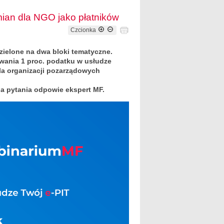
mian dla NGO jako płatników
Czcionka
dzielone na dwa bloki tematyczne.
ywania 1 proc. podatku w usłudze
dla organizacji pozarządowych
a pytania odpowie ekspert MF.