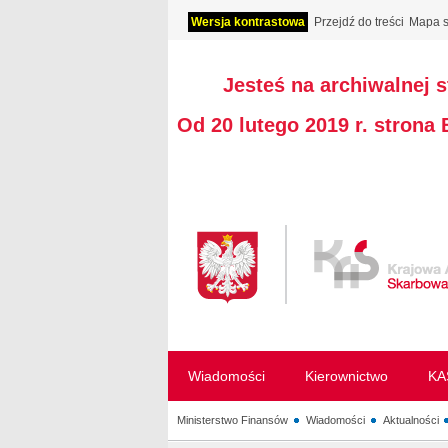
Wersja kontrastowa
Przejdź do treści
Mapa s
Jesteś na archiwalnej 
Od 20 lutego 2019 r. strona
Wiadomości
Kierownictwo
KA
Ministerstwo Finansów
Wiadomości
Aktualności