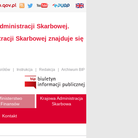
dministracji Skarbowej.
racji Skarbowej znajduje się
krótów
|
Instrukcja
|
Redakcja
|
Archiwum BIP
inisterstwo
Krajowa Administracja
Finansów
Skarbowa
Kontakt