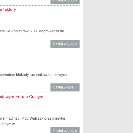
zablokowała
e faktury
rachunki
bankowe
podmiotu
niepłacącego
efa KAS do spraw STIR, doprowadził do
VAT
Czytaj więcej
o KAS rozbiła
»
grupę
przestępczą
wprowadzającą
do obiegu tzw.
puste faktury
h, powodem blokady rachunków bankowych
Czytaj więcej
o Blokada
»
rachunku
narodowym Forum Celnym
oszusta
paliwowego
w ramach
STIR
wej nadinsp. Piotr Walczak oraz dyrektor
elnym w...
Czytaj więcej
o Z-ca Szefa KAS
»