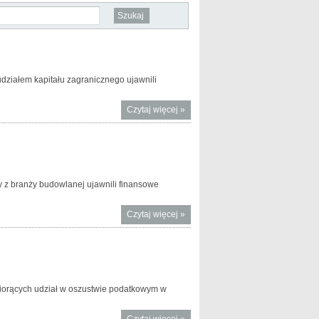
działem kapitału zagranicznego ujawnili
Czytaj więcej
o Opolska
»
KAS
odzyskała
2,4 mln zł
y z branży budowlanej ujawnili finansowe
Czytaj więcej
o
»
Skuteczna
kontrola
firmy
obracającej
fikcyjnymi
biorących udział w oszustwie podatkowym w
fakturami
Czytaj więcej
o KAS
»