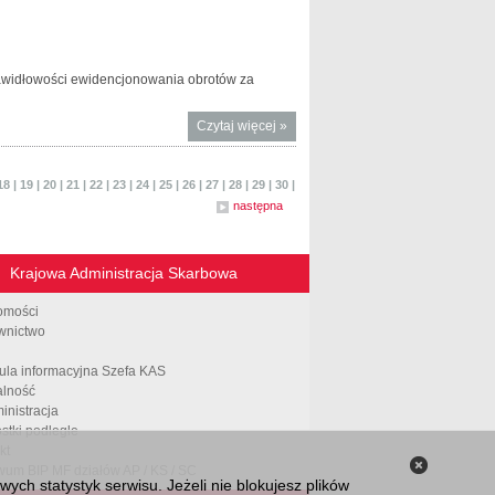
zlikwidowały
nielegalny
magazyn i
fabrykę
rawidłowości ewidencjonowania obrotów za
papierosów
Czytaj więcej
o
»
Stop
szarej
18
|
19
|
20
|
21
|
22
|
23
|
24
|
25
|
26
|
27
|
28
|
29
|
30
|
strefie
następna
Krajowa Administracja Skarbowa
omości
wnictwo
ula informacyjna Szefa KAS
alność
inistracja
stki podległe
kt
wum BIP MF działów AP / KS / SC
Zamknij
ch statystyk serwisu. Jeżeli nie blokujesz plików