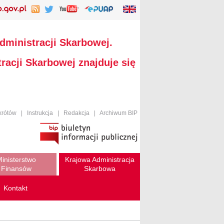
dministracji Skarbowej.
racji Skarbowej znajduje się
krótów
|
Instrukcja
|
Redakcja
|
Archiwum BIP
inisterstwo
Krajowa Administracja
Finansów
Skarbowa
Kontakt