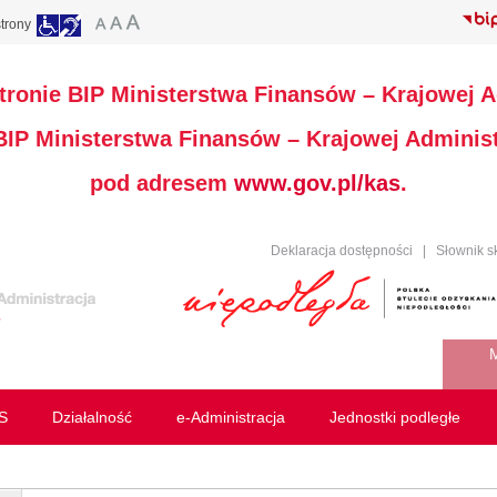
trony
stronie BIP Ministerstwa Finansów – Krajowej A
 BIP Ministerstwa Finansów – Krajowej Administ
pod adresem
www.gov.pl/kas
.
Deklaracja dostępności
|
Słownik s
M
S
Działalność
e-Administracja
Jednostki podległe