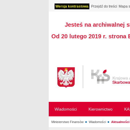
Wersja kontrastowa
Przejdź do treści
Mapa s
Jesteś na archiwalnej 
Od 20 lutego 2019 r. strona
Wiadomości
Kierownictwo
KA
Ministerstwo Finansów
Wiadomości
Aktualności