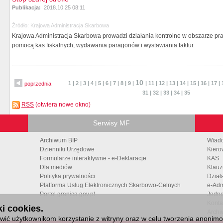
Publikacja:
2018.10.25 08:11
Źródło:
Krajowa Administracja Skarbowa
Krajowa Administracja Skarbowa prowadzi działania kontrolne w obszarze p
pomocą kas fiskalnych, wydawania paragonów i wystawiania faktur.
10
1
|
2
|
3
|
4
|
5
|
6
|
7
|
8
|
9
|
|
11
|
12
|
13
|
14
|
15
|
16
|
17
|
poprzednia
31
|
32
|
33
|
34
|
35
RSS
(otwiera nowe okno)
Serwisy MF
Archiwum BIP
Wiad
Dzienniki Urzędowe
Kiero
Formularze interaktywne - e-Deklaracje
KAS
Dla mediów
Klauz
Polityka prywatności
Dział
Platforma Usług Elektronicznych Skarbowo-Celnych
e-Adm
Portal granica.gov.pl
Jedno
Konta
i cookies.
Archi
ić użytkownikom korzystanie z witryny oraz w celu tworzenia anonimowy