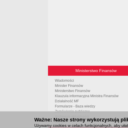
Ministerstwo Finansów
Wiadomości
Minister Finansów
Ministerstwo Finansów
Klauzula informacyjna Ministra Finansów
Działalność MF
Formularze - Baza wiedzy
Zamówienia publiczne
Archiwum aktualności
Ważne: Nasze strony wykorzystują plik
Kontakt
Używamy cookies w celach funkcjonalnych, aby ułatw