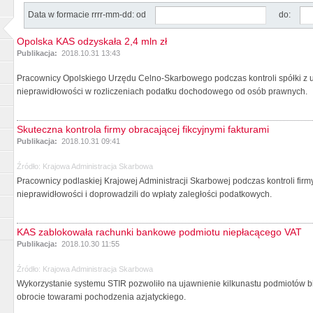
Data w formacie rrrr-mm-dd: od
do:
Opolska KAS odzyskała 2,4 mln zł
Publikacja:
2018.10.31 13:43
Pracownicy Opolskiego Urzędu Celno-Skarbowego podczas kontroli spółki z u
nieprawidłowości w rozliczeniach podatku dochodowego od osób prawnych.
Skuteczna kontrola firmy obracającej fikcyjnymi fakturami
Publikacja:
2018.10.31 09:41
Źródło:
Krajowa Administracja Skarbowa
Pracownicy podlaskiej Krajowej Administracji Skarbowej podczas kontroli firm
nieprawidłowości i doprowadzili do wpłaty zaległości podatkowych.
KAS zablokowała rachunki bankowe podmiotu niepłacącego VAT
Publikacja:
2018.10.30 11:55
Źródło:
Krajowa Administracja Skarbowa
Wykorzystanie systemu STIR pozwoliło na ujawnienie kilkunastu podmiotów 
obrocie towarami pochodzenia azjatyckiego.