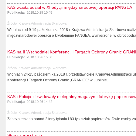
KAS wzięła udział w XI edycji międzynarodowej operacji PANGEA
Publikacja:
2018.10.29 10:45
Źródło:
Krajowa Administracja Skarbowa
W dniach od 9-19 października 2018 r. Krajowa Administracja Skarbowa realiz
międzynarodowej operacji o kryptonimie PANGEA, wymierzonej w obrót podra
KAS na II Wschodniej Konferencji i Targach Ochrony Granic GRAN
Publikacja:
2018.10.26 15:38
Źródło:
Krajowa Administracja Skarbowa
W dniach 24-25 października 2018 r. przedstawiciele Krajowej Administracji S
Konferencji i Targach Ochrony Granic „GRANICE” w Lublinie.
KAS i Policja zlikwidowały nielegalny magazyn i fabrykę papierosó
Publikacja:
2018.10.26 14:42
Źródło:
Krajowa Administracja Skarbowa
Zabezpieczono ponad 2 tony tytoniu i 83 tys. sztuk papierosów. Dwie osoby zo
Stop szarej strefie