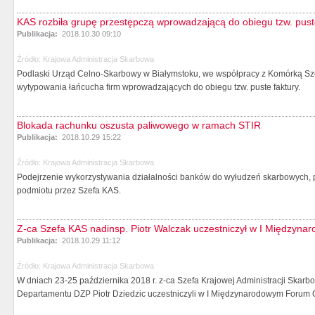
KAS rozbiła grupę przestępczą wprowadzającą do obiegu tzw. pust
Publikacja:
2018.10.30 09:10
Źródło:
Krajowa Administracja Skarbowa
Podlaski Urząd Celno-Skarbowy w Białymstoku, we współpracy z Komórką Sz
wytypowania łańcucha firm wprowadzających do obiegu tzw. puste faktury.
Blokada rachunku oszusta paliwowego w ramach STIR
Publikacja:
2018.10.29 15:22
Źródło:
Krajowa Administracja Skarbowa
Podejrzenie wykorzystywania działalności banków do wyłudzeń skarbowyc
podmiotu przez Szefa KAS.
Z-ca Szefa KAS nadinsp. Piotr Walczak uczestniczył w I Między
Publikacja:
2018.10.29 11:12
Źródło:
Krajowa Administracja Skarbowa
W dniach 23-25 października 2018 r. z-ca Szefa Krajowej Administracji Skarbo
Departamentu DZP Piotr Dziedzic uczestniczyli w I Międzynarodowym Forum C