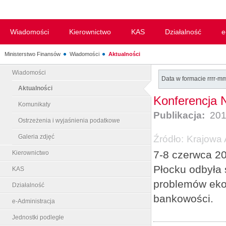
Wiadomości
Kierownictwo
KAS
Działalność
e
Ministerstwo Finansów
Wiadomości
Aktualności
Wiadomości
Data w formacie rrrr-m
Aktualności
Konferencja 
Komunikaty
Publikacja:
201
Ostrzeżenia i wyjaśnienia podatkowe
Galeria zdjęć
Źródło:
Krajowa 
7-8 czerwca 2
Kierownictwo
Płocku odbyła 
KAS
problemów ekon
Działalność
bankowości.
e-Administracja
Jednostki podległe