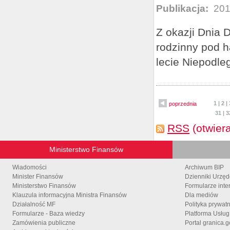
Publikacja:
201
Z okazji Dnia 
rodzinny pod h
lecie Niepodleg
1
|
2
|
poprzednia
31
|
3
RSS
(otwier
Ministerstwo Finansów
Wiadomości
Archiwum BIP
Minister Finansów
Dzienniki Urzę
Ministerstwo Finansów
Formularze inte
Klauzula informacyjna Ministra Finansów
Dla mediów
Działalność MF
Polityka prywat
Formularze - Baza wiedzy
Platforma Usłu
Zamówienia publiczne
Portal granica.g