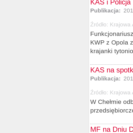
KAS i Policja
Publikacja:
201
Źródło:
Krajowa 
Funkcjonariusz
KWP z Opola za
krajanki tytoni
KAS na spotk
Publikacja:
201
Źródło:
Krajowa 
W Chełmie odby
przedsiębiorczo
MF na Dniu D