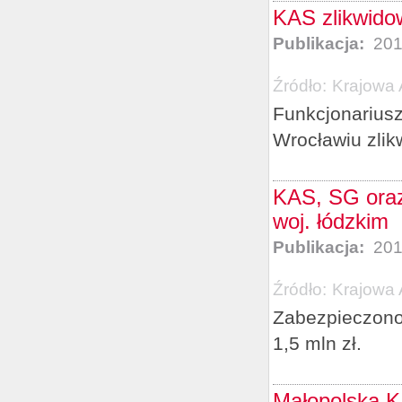
KAS zlikwidow
Publikacja:
201
Źródło:
Krajowa 
Funkcjonarius
Wrocławiu zlik
KAS, SG oraz 
woj. łódzkim
Publikacja:
201
Źródło:
Krajowa 
Zabezpieczono 
1,5 mln zł.
Małopolska K