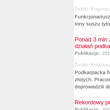
Źródło:
Krajowa 
Funkcjonariusz
tony suszu tyt
Ponad 3 mln z
działań podk
Publikacja:
201
Źródło:
Krajowa 
Podkarpacka fi
złotych. Pracow
doprowadzili d
Rekordowy pr
Publikacja:
201