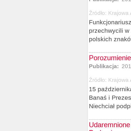
Źródło:
Krajowa 
Funkcjonarius
przechwycili w
polskich znakó
Porozumieni
Publikacja:
201
Źródło:
Krajowa 
15 październik
Banaś i Preze
Niechciał podp
Udaremnione 