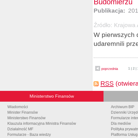
Budomierzu
Publikacja:
201
Źródło:
Krajowa 
W pierwszych 
udaremnili prz
1
|
2
|
poprzednia
RSS
(otwier
Ministerstwo Finansów
Wiadomości
Archiwum BIP
Minister Finansów
Dzienniki Urzę
Ministerstwo Finansów
Formularze inte
Klauzula informacyjna Ministra Finansów
Dla mediów
Działalność MF
Polityka prywat
Formularze - Baza wiedzy
Platforma Usłu