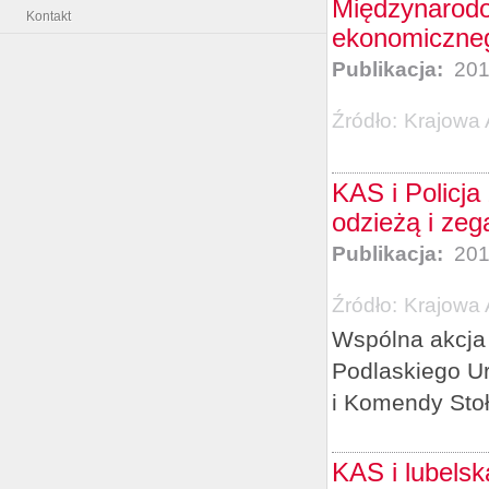
Międzynarodo
Kontakt
ekonomiczneg
Publikacja:
201
Źródło:
Krajowa 
KAS i Policj
odzieżą i zeg
Publikacja:
201
Źródło:
Krajowa 
Wspólna akcja 
Podlaskiego U
i Komendy Stoł
KAS i lubelsk