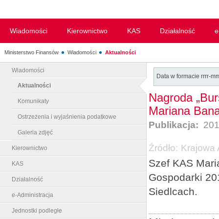
Wiadomości
Kierownictwo
KAS
Działalność
e
Ministerstwo Finansów
Wiadomości
Aktualności
Wiadomości
Data w formacie rrrr-m
Aktualności
Nagroda „Burs
Komunikaty
Mariana Bana
Ostrzeżenia i wyjaśnienia podatkowe
Publikacja:
201
Galeria zdjęć
Źródło:
Krajowa 
Kierownictwo
Szef KAS Maria
KAS
Gospodarki 20
Działalność
Siedlcach.
e-Administracja
Jednostki podległe