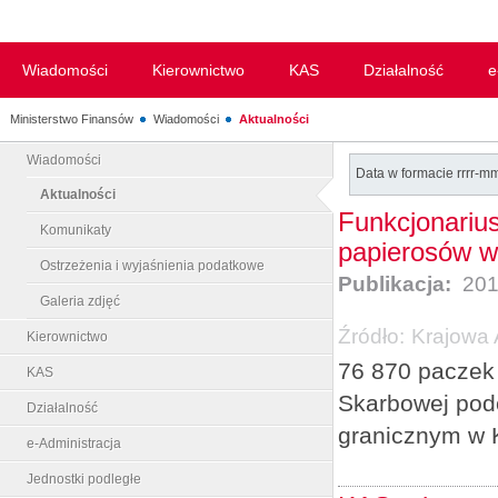
Wiadomości
Kierownictwo
KAS
Działalność
e
Ministerstwo Finansów
Wiadomości
Aktualności
Wiadomości
Data w formacie rrrr-m
Aktualności
Funkcjonarius
Komunikaty
papierosów w
Ostrzeżenia i wyjaśnienia podatkowe
Publikacja:
201
Galeria zdjęć
Źródło:
Krajowa 
Kierownictwo
76 870 paczek 
KAS
Skarbowej podc
Działalność
granicznym w K
e-Administracja
Jednostki podległe