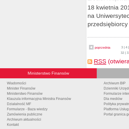
18 kwietnia 20
na Uniwersytec
przedsiębiorcy
3
|
4
poprzednia
32
|
3
RSS
(otwier
Ministerstwo Finansów
Wiadomości
Archiwum BIP
Minister Finansów
Dzienniki Urzę
Ministerstwo Finansów
Formularze inte
Klauzula informacyjna Ministra Finansów
Dla mediów
Działalność MF
Polityka prywat
Formularze - Baza wiedzy
Platforma Usłu
Zamówienia publiczne
Portal granica.g
Archiwum aktualności
Kontakt