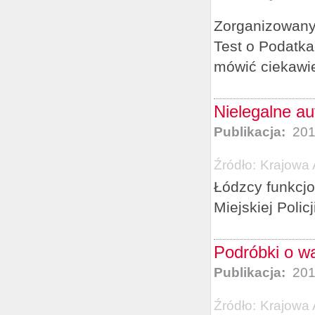
Zorganizowany 
Test o Podatka
mówić ciekawie
Nielegalne a
Publikacja:
201
Źródło:
Krajowa 
Łódzcy funkcjo
Miejskiej Polic
Podróbki o w
Publikacja:
201
Źródło:
Krajowa 