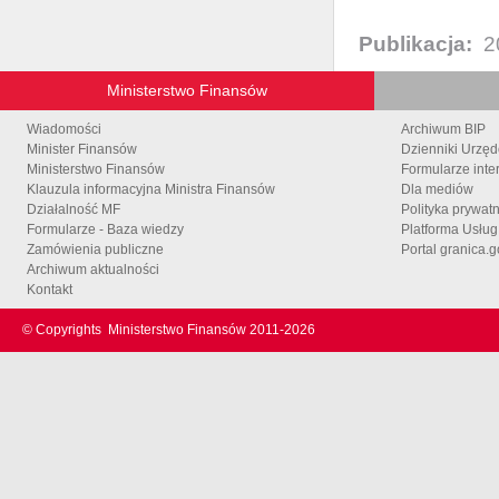
Publikacja:
2
Ministerstwo Finansów
Wiadomości
Archiwum BIP
Minister Finansów
Dzienniki Urzę
Ministerstwo Finansów
Formularze inte
Klauzula informacyjna Ministra Finansów
Dla mediów
Działalność MF
Polityka prywat
Formularze - Baza wiedzy
Platforma Usłu
Zamówienia publiczne
Portal granica.g
Archiwum aktualności
Kontakt
© Copyrights
Ministerstwo Finansów 2011-
2026