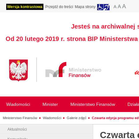
Wersja kontrastowa
Przejdź do treści
Mapa strony
Jesteś na archiwalnej 
Od 20 lutego 2019 r. strona BIP Ministerstw
Wiadomości
Minister
Ministerstwo Finansów
Dział
Ministerstwo Finansów
Wiadomości
Galerie zdjęć
Czwarta edycja programu ed
Aktualności
Czwarta 