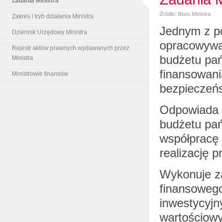
Zadania Ministra
Źródło: Biuro Ministra
Zakres i tryb działania Ministra
Jednym z p
Dziennik Urzędowy Ministra
opracowywan
Rejestr aktów prawnych wydawanych przez
budżetu pań
Ministra
finansowani
Ministrowie finansów
bezpieczeńs
Odpowiada r
budżetu pań
współpracę 
realizację 
Wykonuje z
finansowego
inwestycyjn
wartościowy