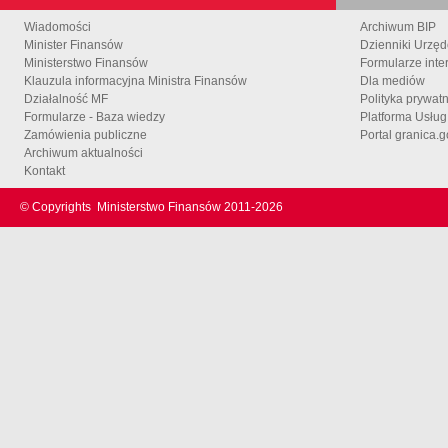
Wiadomości
Archiwum BIP
Minister Finansów
Dzienniki Urzę
Ministerstwo Finansów
Formularze inte
Klauzula informacyjna Ministra Finansów
Dla mediów
Działalność MF
Polityka prywat
Formularze - Baza wiedzy
Platforma Usłu
Zamówienia publiczne
Portal granica.g
Archiwum aktualności
Kontakt
© Copyrights
Ministerstwo Finansów 2011-
2026