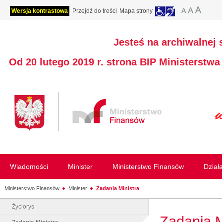
Wersja kontrastowa
Przejdź do treści
Mapa strony
Jesteś na archiwalnej 
Od 20 lutego 2019 r. strona BIP Ministerstw
Wiadomości
Minister
Ministerstwo Finansów
Dział
Ministerstwo Finansów
Minister
Zadania Ministra
Życiorys
Zadania M