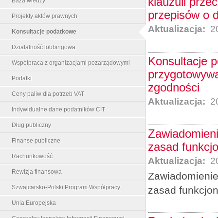
klauzuli prze
Baza wiedzy
przepisów o
Projekty aktów prawnych
Aktualizacja:
20
Konsultacje podatkowe
Działalność lobbingowa
Konsultacje 
Współpraca z organizacjami pozarządowymi
przygotowywa
Podatki
zgodności
Ceny paliw dla potrzeb VAT
Aktualizacja:
20
Indywidualne dane podatników CIT
Dług publiczny
Zawiadomieni
Finanse publiczne
zasad funkcj
Rachunkowość
Aktualizacja:
20
Rewizja finansowa
Zawiadomienie 
Szwajcarsko-Polski Program Współpracy
zasad funkcjo
Unia Europejska