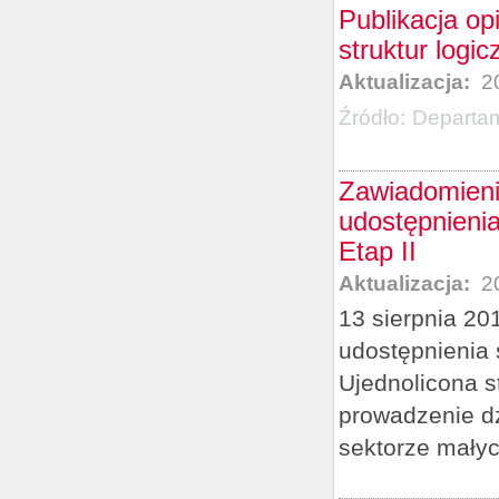
Publikacja op
struktur logi
Aktualizacja:
20
Źródło:
Departa
Zawiadomieni
udostępnienia
Etap II
Aktualizacja:
20
13 sierpnia 20
udostępnienia 
Ujednolicona s
prowadzenie dz
sektorze małych