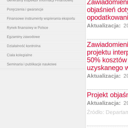
Zawiadomieni
Generalny Inspektor Informacji Finansowej
objaśnień do
Poręczenia i gwarancje
opodatkowani
Finansowe instrumenty wspierania eksportu
Aktualizacja:
20
Rynek finansowy w Polsce
Egzaminy zawodowe
Zawiadomieni
Działalność kontrolna
projektu inte
Ciała kolegialne
50% kosztów 
Seminaria i publikacje naukowe
uzyskanego w
Aktualizacja:
20
Projekt obja
Aktualizacja:
20
Źródło:
Departa