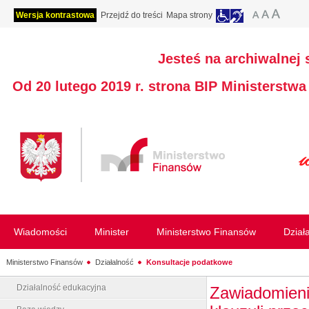
Wersja kontrastowa
Przejdź do treści
Mapa strony
Jesteś na archiwalnej 
Od 20 lutego 2019 r. strona BIP Ministerstw
Wiadomości
Minister
Ministerstwo Finansów
Dział
Ministerstwo Finansów
Działalność
Konsultacje podatkowe
Działalność edukacyjna
Zawiadomieni