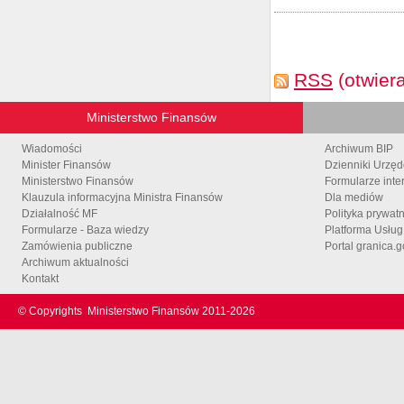
RSS
(otwier
Ministerstwo Finansów
Wiadomości
Archiwum BIP
Minister Finansów
Dzienniki Urzę
Ministerstwo Finansów
Formularze inte
Klauzula informacyjna Ministra Finansów
Dla mediów
Działalność MF
Polityka prywat
Formularze - Baza wiedzy
Platforma Usłu
Zamówienia publiczne
Portal granica.g
Archiwum aktualności
Kontakt
© Copyrights
Ministerstwo Finansów 2011-
2026