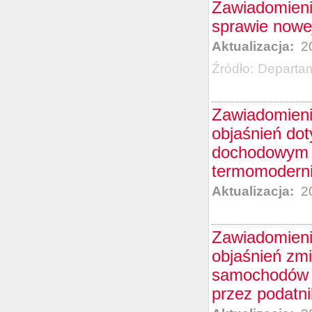
Zawiadomieni
sprawie now
Aktualizacja:
20
Źródło:
Departam
Zawiadomieni
objaśnień do
dochodowym o
termomoderni
Aktualizacja:
20
Zawiadomieni
objaśnień zm
samochodów 
przez podatni