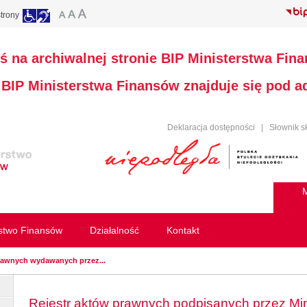
trony
ś na archiwalnej stronie BIP Ministerstwa Fin
a BIP Ministerstwa Finansów znajduje się pod 
Deklaracja dostępności
|
Słownik s
M
rstwo Finansów
Działalność
Kontakt
rawnych wydawanych przez...
Rejestr aktów prawnych podpisanych przez Min