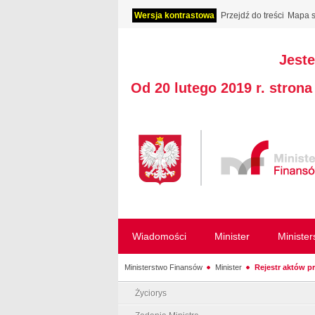
Wersja kontrastowa
Przejdź do treści
Mapa s
Jeste
Od 20 lutego 2019 r. stron
Wiadomości
Minister
Ministe
Ministerstwo Finansów
Minister
Rejestr aktów p
Życiorys