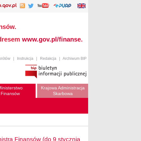
ansów.
adresem
www.gov.pl/finanse
.
krótów
|
Instrukcja
|
Redakcja
|
Archiwum BIP
inisterstwo
Krajowa Administracja
Finansów
Skarbowa
istra Finansów (do 9 stycznia