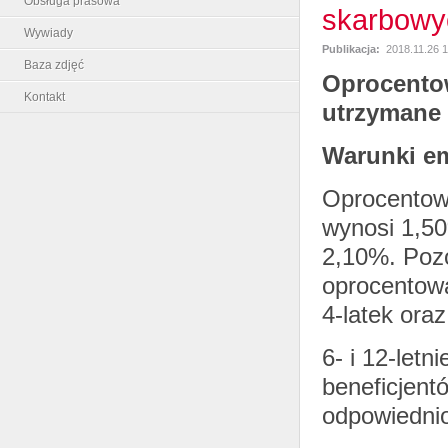
Obsługa prasowa
skarbowy
Wywiady
Publikacja:
2018.11.26 1
Baza zdjęć
Oprocento
Kontakt
utrzymane 
Warunki em
Oprocentowa
wynosi 1,50
2,10%. Pozo
oprocentowa
4-latek oraz
6- i 12-letn
beneficjent
odpowiedni