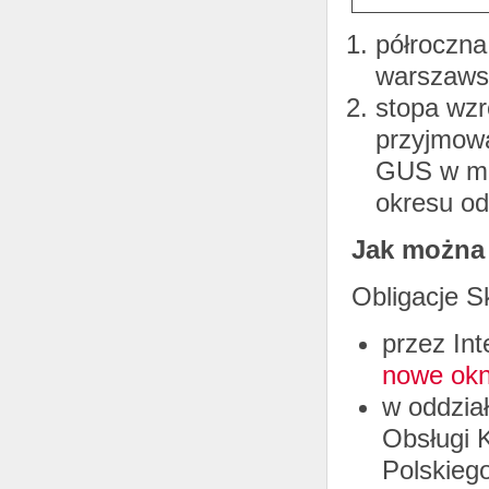
półroczna
warszaws
stopa wzr
przyjmowa
GUS w mi
okresu o
Jak można
Obligacje 
przez Int
nowe okn
w oddzia
Obsługi 
Polskieg