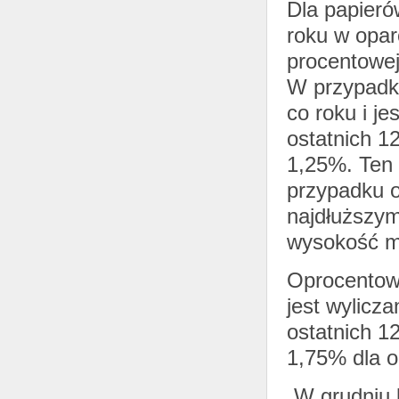
Dla papieró
roku w opar
procentowej
W przypadku
co roku i je
ostatnich 1
1,25%. Ten 
przypadku o
najdłuższy
wysokość ma
Oprocentowa
jest wylicz
ostatnich 1
1,75% dla ob
„W grudniu k