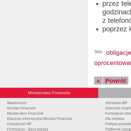
przez te
godzinac
z telefo
poprzez k
obligacj
TAGI
oprocentowan
«
Powrót
Ministerstwo Finansów
Wiadomości
Archiwum BIP
Minister Finansów
Dzienniki Urzę
Ministerstwo Finansów
Formularze inte
Klauzula informacyjna Ministra Finansów
Dla mediów
Działalność MF
Polityka prywat
Formularze - Baza wiedzy
Platforma Usłu