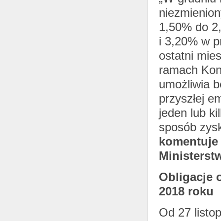
niezmienion
1,50% do 2
i 3,20% w p
ostatni mie
ramach Kont
umożliwia 
przyszłej e
jeden lub ki
sposób zysk
komentuje
Ministerst
Obligacje 
2018 roku
Od 27 listo