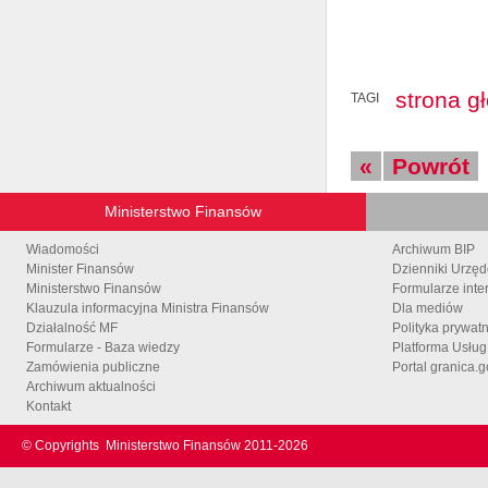
strona g
TAGI
«
Powrót
Ministerstwo Finansów
Wiadomości
Archiwum BIP
Minister Finansów
Dzienniki Urzę
Ministerstwo Finansów
Formularze inte
Klauzula informacyjna Ministra Finansów
Dla mediów
Działalność MF
Polityka prywat
Formularze - Baza wiedzy
Platforma Usłu
Zamówienia publiczne
Portal granica.g
Archiwum aktualności
Kontakt
© Copyrights
Ministerstwo Finansów 2011-
2026