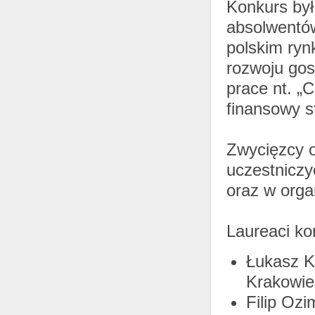
Konkurs był
absolwentó
polskim ryn
rozwoju gos
prace nt. „
finansowy s
Zwycięzcy o
uczestniczy
oraz w orga
Laureaci ko
Łukasz K
Krakowie
Filip Oz