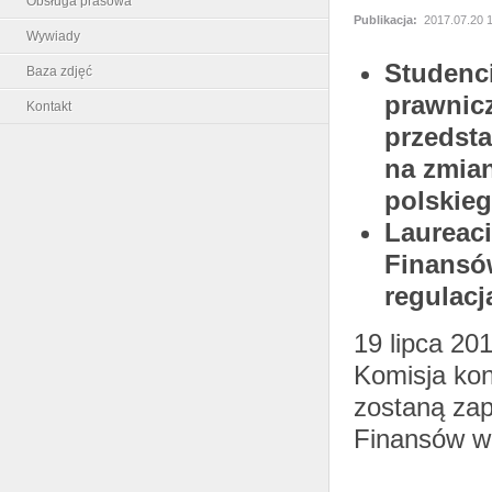
Obsługa prasowa
Publikacja:
2017.07.20 
Wywiady
Studenci
Baza zdjęć
prawnic
Kontakt
przedsta
na zmia
polskie
Laureaci
Finansó
regulacj
19 lipca 20
Komisja kon
zostaną zap
Finansów w