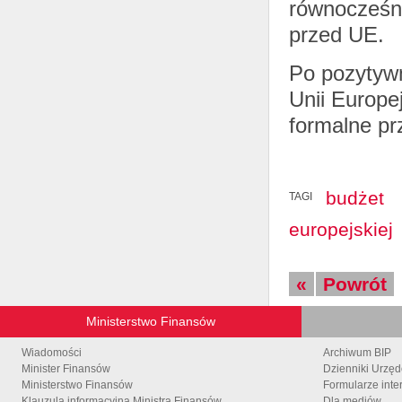
równocześni
przed UE.
Po pozytyw
Unii Europe
formalne pr
budżet
TAGI
europejskiej
«
Powrót
Ministerstwo Finansów
Wiadomości
Archiwum BIP
Minister Finansów
Dzienniki Urzę
Ministerstwo Finansów
Formularze inte
Klauzula informacyjna Ministra Finansów
Dla mediów