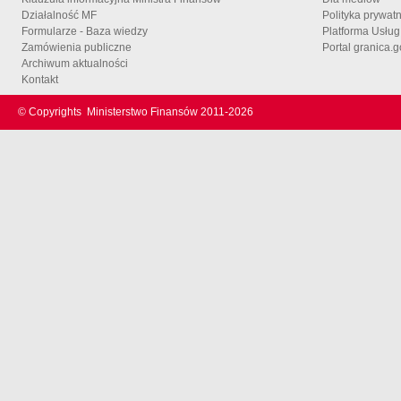
Działalność MF
Polityka prywat
Formularze - Baza wiedzy
Platforma Usłu
Zamówienia publiczne
Portal granica.g
Archiwum aktualności
Kontakt
© Copyrights
Ministerstwo Finansów 2011-
2026