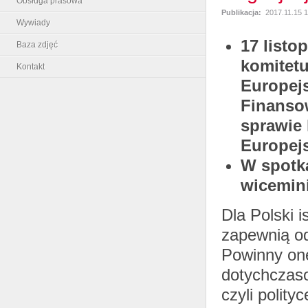
Obsługa prasowa
Publikacja:
2017.11.15 1
Wywiady
17 listo
Baza zdjęć
komitet
Kontakt
Europejs
Finanso
sprawie 
Europejs
W spotka
wicemini
Dla Polski 
zapewnią od
Powinny one
dotychczaso
czyli polity