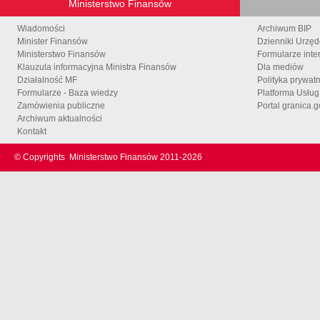
Ministerstwo Finansów
Wiadomości
Archiwum BIP
Minister Finansów
Dzienniki Urzę
Ministerstwo Finansów
Formularze inte
Klauzula informacyjna Ministra Finansów
Dla mediów
Działalność MF
Polityka prywat
Formularze - Baza wiedzy
Platforma Usłu
Zamówienia publiczne
Portal granica.g
Archiwum aktualności
Kontakt
© Copyrights
Ministerstwo Finansów 2011-
2026