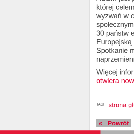
której celem
wyzwań w o
społecznym
30 państw e
Europejską 
Spotkanie m
naprzemienn
Więcej info
otwiera now
strona g
TAGI
«
Powrót