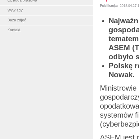
Obsługa prasowa
Publikacja:
2018.04.27 
Wywiady
Najważn
Baza zdjęć
gospoda
Kontakt
tematem
ASEM (Th
odbyło s
Polskę r
Nowak.
Ministrowie
gospodarcz
opodatkowan
systemów fi
(cyberbezpi
ASEM jest p