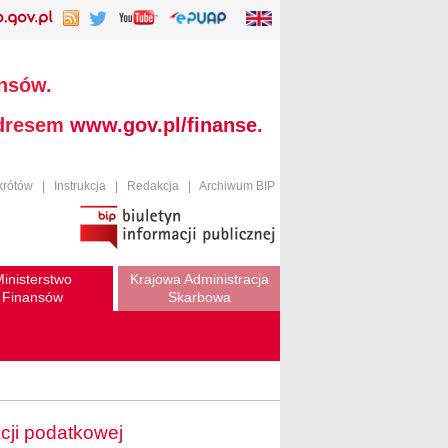
ansów.
adresem
www.gov.pl/finanse
.
krótów
|
Instrukcja
|
Redakcja
|
Archiwum BIP
inisterstwo
Krajowa Administracja
Finansów
Skarbowa
cji podatkowej