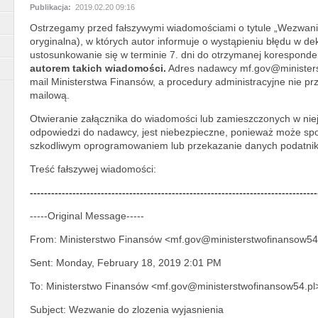
Publikacja:
2019.02.20 09:16
Ostrzegamy przed fałszywymi wiadomościami o tytule „Wezwanie
oryginalna), w których autor informuje o wystąpieniu błędu w dek
ustosunkowanie się w terminie 7. dni do otrzymanej koresponde
autorem takich wiadomości.
Adres nadawcy mf.gov@ministerst
mail Ministerstwa Finansów, a procedury administracyjne nie pr
mailową.
Otwieranie załącznika do wiadomości lub zamieszczonych w niej 
odpowiedzi do nadawcy, jest niebezpieczne, ponieważ może s
szkodliwym oprogramowaniem lub przekazanie danych podatni
Treść fałszywej wiadomości:
---------------------------------------------------------------------------------
-----Original Message-----
From: Ministerstwo Finansów <mf.gov@ministerstwofinansow54
Sent: Monday, February 18, 2019 2:01 PM
To: Ministerstwo Finansów <mf.gov@ministerstwofinansow54.pl
Subject: Wezwanie do zlozenia wyjasnienia