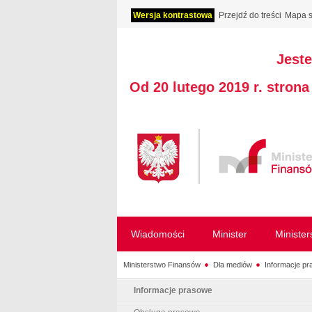
Wersja kontrastowa
Przejdź do treści
Mapa s
Jeste
Od 20 lutego 2019 r. stron
Wiadomości
Minister
Ministe
Ministerstwo Finansów
Dla mediów
Informacje p
Informacje prasowe