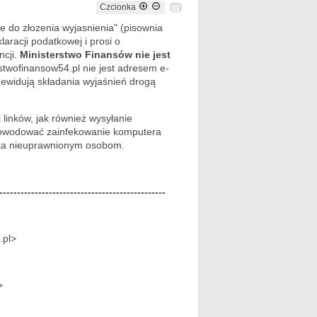
Czcionka
 do złozenia wyjasnienia" (pisownia
laracji podatkowej i prosi o
ncji.
Ministerstwo Finansów nie jest
wofinansow54.pl nie jest adresem e-
zewidują składania wyjaśnień drogą
linków, jak również wysyłanie
powodować zainfekowanie komputera
ka nieuprawnionym osobom.
-----------------------------------------------
.pl>
>