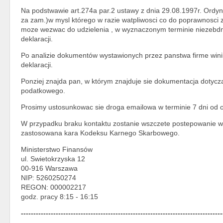
Na podstwawie art.274a par.2 ustawy z dnia 29.08.1997r. Ordy
za zam.)w mysl którego w razie watpliwosci co do poprawnosci 
moze wezwac do udzielenia , w wyznaczonym terminie niezebdn
deklaracji.
Po analizie dokumentów wystawionych przez panstwa firme winik
deklaracji.
Ponziej znajda pan, w którym znajduje sie dokumentacja dotyc
podatkowego.
Prosimy ustosunkowac sie droga emailowa w terminie 7 dni od o
W przypadku braku kontaktu zostanie wszczete postepowanie w t
zastosowana kara Kodeksu Karnego Skarbowego.
Ministerstwo Finansów
ul. Swietokrzyska 12
00-916 Warszawa
NIP: 5260250274
REGON: 000002217
godz. pracy 8:15 - 16:15
---------------------------------------------------------------------------------