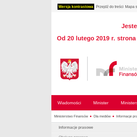
Wersja kontrastowa
Przejdź do treści
Mapa s
Jeste
Od 20 lutego 2019 r. stron
Wiadomości
Minister
Ministe
Ministerstwo Finansów
Dla mediów
Informacje p
Informacje prasowe