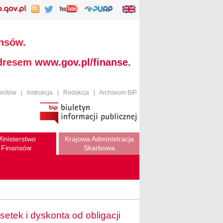
ansów.
adresem
www.gov.pl/finanse
.
krótów
|
Instrukcja
|
Redakcja
|
Archiwum BIP
inisterstwo
Krajowa Administracja
Finansów
Skarbowa
tek i dyskonta od obligacji