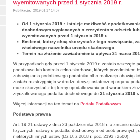
wyemitowanych przed 1 stycznia 2019 r.
Publikacja:
2019.01.17 14:57
Od 1 stycznia 2019 r. istnieje możliwość opodatkowan
dochodowym wypłacanych nierezydentom odsetek lub d
wyemitowanych przed 1 stycznia 2019 r.
Emitenci, którzy chcą skorzystać z tego rozwiązania, 
właściwego naczelnika urzędu skarbowego.
Termin na złożenie zawiadomienia upływa 31 marca 2019
W przypadkach gdy przed 1 stycznia 2019 r. zostało wszczęte 
podatkowa lub kontrola celno-skarbowa, których przedmiotem by
zobowiązania podatkowego podatnika albo realizacja obowiązków
została rozstrzygnięta w drodze decyzji ostatecznej organu p
może skorzystać z tej formy opodatkowania pod warunkiem złoż
zryczałtowanego podatku dochodowego do
31 stycznia 2019 r.
Więcej informacji na ten temat na
Portalu Podatkowym
.
Podstawa prawna
Art. 19-21 ustawy z dnia 23 października 2018 r. o zmianie u
fizycznych, ustawy o podatku dochodowym od osób prawnych, 
niektórych innych ustaw (Dz.U. z 2018 r. poz. 2193 i 2500).