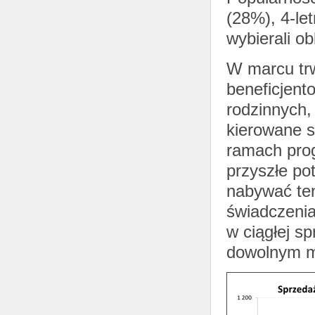
(28%), 4-le
wybierali ob
W marcu trw
beneficjent
rodzinnych,
kierowane s
ramach pro
przyszłe po
nabywać ten
świadczeni
w ciągłej s
dowolnym 