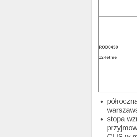
ROD0430
12-letnie
półroczn
warszaw
stopa wz
przyjmow
GUS w mi