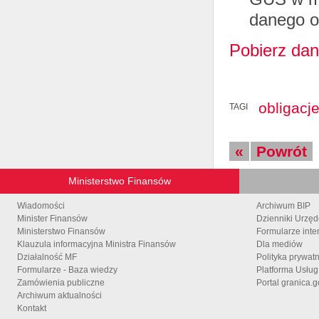
danego o
Pobierz dan
obligacj
TAGI
«
Powrót
Ministerstwo Finansów
Wiadomości
Archiwum BIP
Minister Finansów
Dzienniki Urzę
Ministerstwo Finansów
Formularze inte
Klauzula informacyjna Ministra Finansów
Dla mediów
Działalność MF
Polityka prywat
Formularze - Baza wiedzy
Platforma Usłu
Zamówienia publiczne
Portal granica.g
Archiwum aktualności
Kontakt