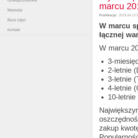
Obsługa prasowa
marcu 20
Wywiady
Publikacja:
2018.04.13 
Baza zdjęć
W marcu s
Kontakt
łącznej war
W marcu 201
3-miesię
2-letnie 
3-letnie 
4-letnie 
10-letnie
Największym
oszczędnośc
zakup kwotę
Popularnośc