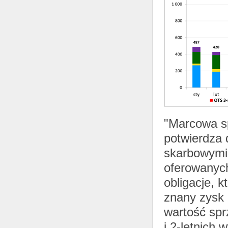
"Marcowa sp
potwierdza 
skarbowymi
oferowanych
obligacje, k
znany zysk 
wartość spr
i 2-letnich 