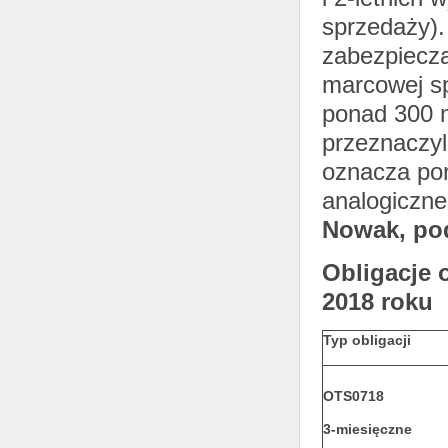
sprzedaży). 
zabezpiecza
marcowej sp
ponad 300 m
przeznaczyli
oznacza po
analogiczne
Nowak, pod
Obligacje 
2018 roku
Typ obligacji
OTS0718
3-miesięczne