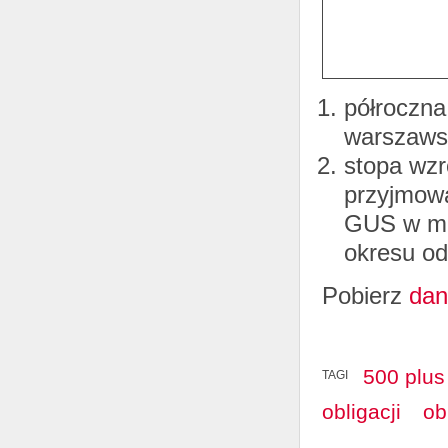
półroczna
warszaws
stopa wzr
przyjmowa
GUS w mi
okresu o
Pobierz
dan
500 plus
TAGI
obligacji
ob