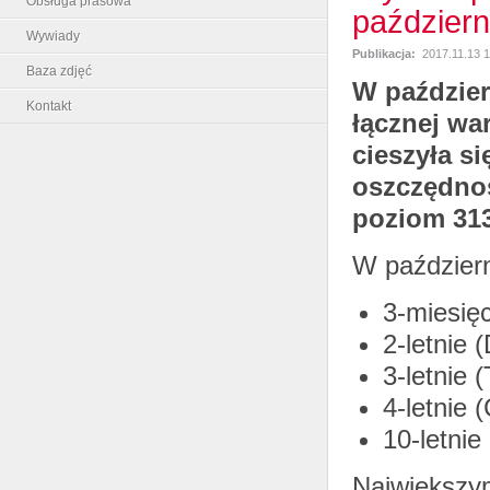
Obsługa prasowa
październ
Wywiady
Publikacja:
2017.11.13 1
Baza zdjęć
W paździer
Kontakt
łącznej wa
cieszyła s
oszczędnoś
poziom 313
W październ
3-miesię
2-letnie 
3-letnie 
4-letnie 
10-letnie
Największym