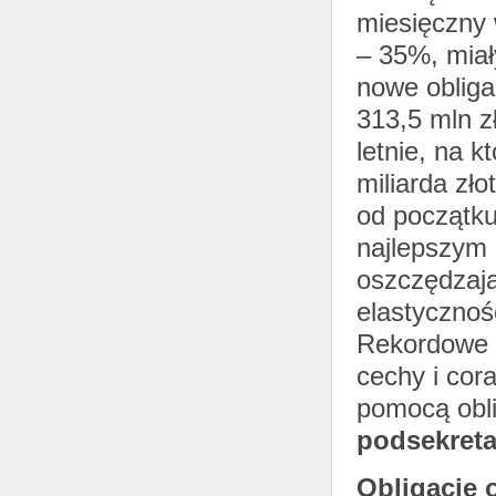
miesięczny 
– 35%, miał
nowe obliga
313,5 mln zł
letnie, na 
miliarda zł
od początku
najlepszym 
oszczędzają
elastycznoś
Rekordowe w
cechy i cor
pomocą obli
podsekreta
Obligacje 