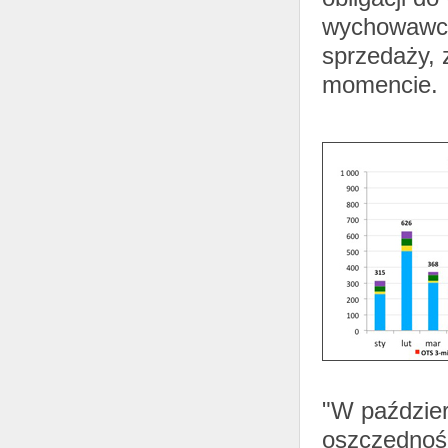
wychowawcze
sprzedaży,
momencie.
"W paździer
oszczędnośc