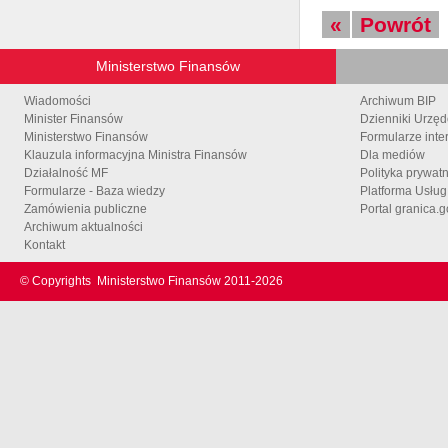
«
Powrót
Ministerstwo Finansów
Wiadomości
Archiwum BIP
Minister Finansów
Dzienniki Urzę
Ministerstwo Finansów
Formularze inte
Klauzula informacyjna Ministra Finansów
Dla mediów
Działalność MF
Polityka prywat
Formularze - Baza wiedzy
Platforma Usłu
Zamówienia publiczne
Portal granica.g
Archiwum aktualności
Kontakt
© Copyrights
Ministerstwo Finansów 2011-
2026