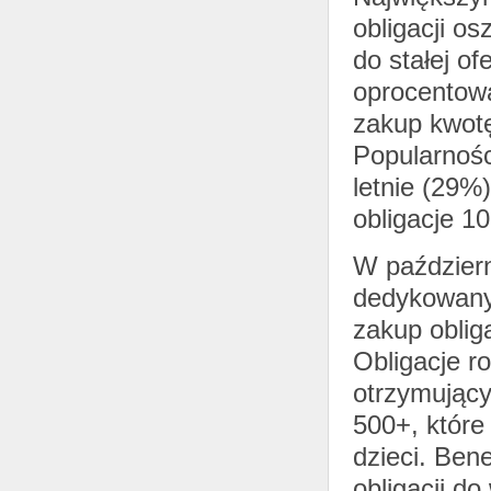
obligacji o
do stałej of
oprocentowa
zakup kwotę
Popularności
letnie (29%
obligacje 10
W październ
dedykowany
zakup oblig
Obligacje r
otrzymując
500+, które
dzieci. Ben
obligacji d