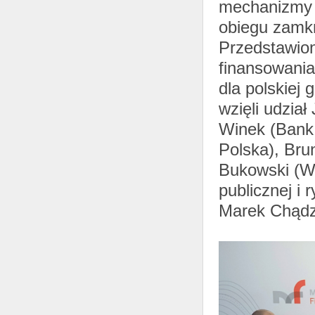
mechanizmy 
obiegu zamkn
Przedstawion
finansowania
dla polskiej
wzięli udzia
Winek (Bank
Polska), Bru
Bukowski (Wi
publicznej i
Marek Chądz