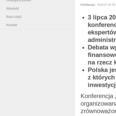
Obsługa prasowa
Publikacja:
2018.07.04 08
Wywiady
3 lipca 2
Baza zdjęć
konferen
Kontakt
ekspertów
administr
Debata wp
finansowe
na rzecz
Polska je
z których
inwestyc
Konferencja 
organizowaną
zrównoważon