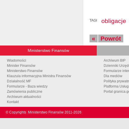
obligacje
TAGI
«
Powrót
Ministerstwo Finansów
Wiadomości
Archiwum BIP
Minister Finansów
Dzienniki Urzę
Ministerstwo Finansów
Formularze inte
Klauzula informacyjna Ministra Finansów
Dla mediów
Działalność MF
Polityka prywat
Formularze - Baza wiedzy
Platforma Usłu
Zamówienia publiczne
Portal granica.g
Archiwum aktualności
Kontakt
© Copyrights
Ministerstwo Finansów 2011-
2026