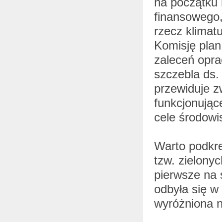
na początku 
finansowego,
rzecz klimat
Komisję plan
zaleceń opr
szczebla ds.
przewiduje z
funkcjonując
cele środowi
Warto podkre
tzw. zielonyc
pierwsze na 
odbyła się w
wyróżniona 