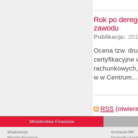
Rok po deregu
zawodu
Publikacja:
201
Ocena tzw. dru
certyfikacyjne
rachunkowych, 
w w Centrum...
RSS
(otwier
Ministerstwo Finansów
Wiadomości
Archiwum BIP
Minister Finansów
Dzienniki Urzę