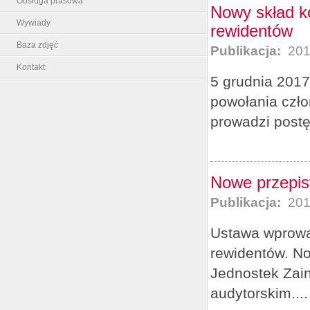
Obsługa prasowa
Nowy skład k
Wywiady
rewidentów
Baza zdjęć
Publikacja:
201
Kontakt
5 grudnia 2017
powołania czło
prowadzi postę
Nowe przepisy
Publikacja:
201
Ustawa wprowad
rewidentów. No
Jednostek Zai
audytorskim....