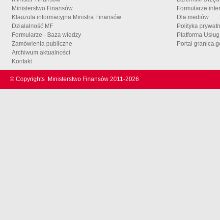
Ministerstwo Finansów
Formularze inte
Klauzula informacyjna Ministra Finansów
Dla mediów
Działalność MF
Polityka prywat
Formularze - Baza wiedzy
Platforma Usłu
Zamówienia publiczne
Portal granica.g
Archiwum aktualności
Kontakt
© Copyrights
Ministerstwo Finansów 2011-
2026