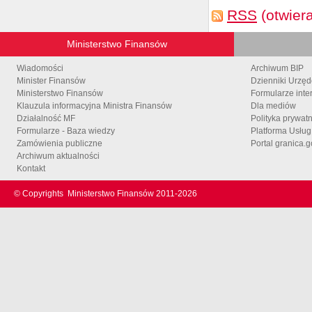
RSS
(otwier
Ministerstwo Finansów
Wiadomości
Archiwum BIP
Minister Finansów
Dzienniki Urzę
Ministerstwo Finansów
Formularze inte
Klauzula informacyjna Ministra Finansów
Dla mediów
Działalność MF
Polityka prywat
Formularze - Baza wiedzy
Platforma Usłu
Zamówienia publiczne
Portal granica.g
Archiwum aktualności
Kontakt
© Copyrights
Ministerstwo Finansów 2011-
2026