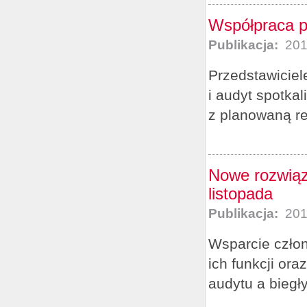
Współpraca po
Publikacja:
201
Przedstawiciel
i audyt spotka
z planowaną re
Nowe rozwiąz
listopada
Publikacja:
201
Wsparcie czło
ich funkcji or
audytu a biegły