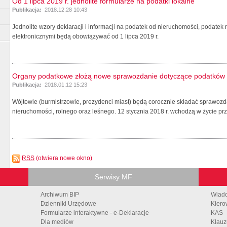
Od 1 lipca 2019 r. jednolite formularze na podatki lokalne
Publikacja:
2018.12.28 10:43
Jednolite wzory deklaracji i informacji na podatek od nieruchomości, podatek 
elektronicznymi będą obowiązywać od 1 lipca 2019 r.
Organy podatkowe złożą nowe sprawozdanie dotyczące podatków 
Publikacja:
2018.01.12 15:23
Wójtowie (burmistrzowie, prezydenci miast) będą corocznie składać sprawoz
nieruchomości, rolnego oraz leśnego. 12 stycznia 2018 r. wchodzą w życie prze
RSS
(otwiera nowe okno)
Serwisy MF
Archiwum BIP
Wiad
Dzienniki Urzędowe
Kiero
Formularze interaktywne - e-Deklaracje
KAS
Dla mediów
Klauz