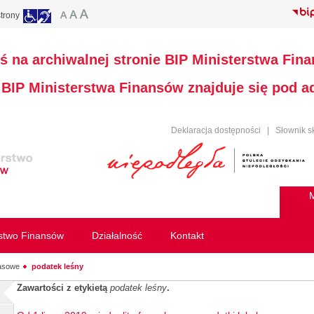
trony
ś na archiwalnej stronie BIP Ministerstwa Fin
a BIP Ministerstwa Finansów znajduje się pod 
Deklaracja dostępności
|
Słownik s
M
rstwo Finansów
Działalność
Kontakt
rasowe
podatek leśny
Zawartości z etykietą
podatek leśny
.