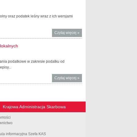
rolny oraz podatek leśny wraz z ich wersjami
Czytaj więcej
o Od 1
»
lipca 2019
r. jednolite
lokalnych
formularze
na podatki
dania podatkowe w zakresie podatku od
lokalne
pisy...
Czytaj więcej
o Organy
»
podatkowe
złożą nowe
sprawozdanie
dotyczące
Krajowa Administracja Skarbowa
podatków
lokalnych
omości
wnictwo
ula informacyjna Szefa KAS