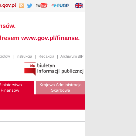
ansów.
adresem
www.gov.pl/finanse
.
krótów
|
Instrukcja
|
Redakcja
|
Archiwum BIP
inisterstwo
Krajowa Administracja
Finansów
Skarbowa