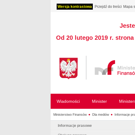
Wersja kontrastowa
Przejdź do treści
Mapa s
Jeste
Od 20 lutego 2019 r. stron
Wiadomości
Minister
Ministe
Ministerstwo Finansów
Dla mediów
Informacje p
Informacje prasowe