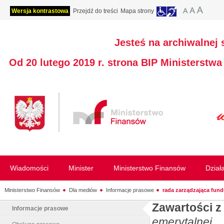
Wersja kontrastowa
Przejdź do treści
Mapa strony
Jesteś na archiwalnej 
Od 20 lutego 2019 r. strona BIP Ministerstw
Wiadomości
Minister
Ministerstwo Finansów
Dział
Ministerstwo Finansów
Dla mediów
Informacje prasowe
rada zarządzająca fund
Zawartości z
Informacje prasowe
emerytalnej
.