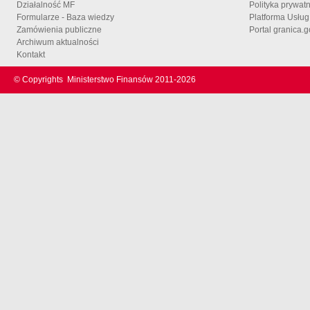
Działalność MF
Polityka prywat
Formularze - Baza wiedzy
Platforma Usłu
Zamówienia publiczne
Portal granica.g
Archiwum aktualności
Kontakt
© Copyrights
Ministerstwo Finansów 2011-
2026