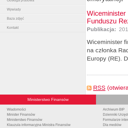
Obsługa prasowa
Wywiady
Wiceminister
Baza zdjęć
Funduszu Re
Kontakt
Publikacja:
201
Wiceminister f
na członka Ra
Europy (RE). D
RSS
(otwier
Ministerstwo Finansów
Wiadomości
Archiwum BIP
Minister Finansów
Dzienniki Urzę
Ministerstwo Finansów
Formularze inte
Klauzula informacyjna Ministra Finansów
Dla mediów