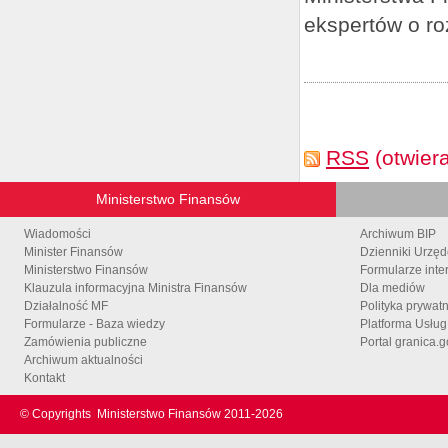
ekspertów o ro
RSS
(otwier
Ministerstwo Finansów
Wiadomości
Archiwum BIP
Minister Finansów
Dzienniki Urzę
Ministerstwo Finansów
Formularze inte
Klauzula informacyjna Ministra Finansów
Dla mediów
Działalność MF
Polityka prywat
Formularze - Baza wiedzy
Platforma Usłu
Zamówienia publiczne
Portal granica.g
Archiwum aktualności
Kontakt
© Copyrights
Ministerstwo Finansów 2011-
2026