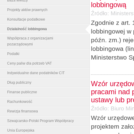
Baza wiedzy
lobbingową
Projekty aktów prawnych
Źródło:
Minister
Konsultacje podatkowe
Zgodnie z art. 
Działalność lobbingowa
lobbingowej w 
Współpraca z organizacjami
późn. zm.) re
pozarządowymi
lobbingowa (li
Podatki
Ministerstwo S
Ceny paliw dla potrzeb VAT
Indywidualne dane podatników CIT
Wzór urzędow
Dług publiczny
pracami nad p
Finanse publiczne
ustawy lub p
Rachunkowość
Źródło:
Biuro Min
Rewizja finansowa
Wzór urzędowe
Szwajcarsko-Polski Program Współpracy
projektem zało
Unia Europejska