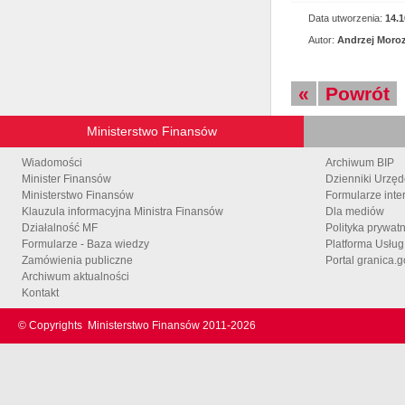
Data utworzenia:
14.1
Autor:
Andrzej Moro
«
Powrót
Ministerstwo Finansów
Wiadomości
Archiwum BIP
Minister Finansów
Dzienniki Urzę
Ministerstwo Finansów
Formularze inte
Klauzula informacyjna Ministra Finansów
Dla mediów
Działalność MF
Polityka prywat
Formularze - Baza wiedzy
Platforma Usłu
Zamówienia publiczne
Portal granica.g
Archiwum aktualności
Kontakt
© Copyrights
Ministerstwo Finansów 2011-
2026