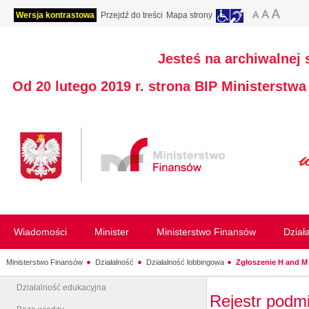
Wersja kontrastowa
Przejdź do treści
Mapa strony
Jesteś na archiwalnej 
Od 20 lutego 2019 r. strona BIP Ministerstw
Wiadomości
Minister
Ministerstwo Finansów
Dział
Ministerstwo Finansów
Działalność
Działalność lobbingowa
Zgłoszenie H and M 
Działalność edukacyjna
Rejestr podm