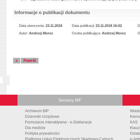
Informacje o publikacji dokumentu
Data utworzenia:
23.11.2018
Data publikacji:
23.11.2018 16:02
D
Autor:
Andrzej Moroz
Osoba publikująca:
Andrzej Moroz
O
«
Powrót
Serwisy MF
Archiwum BIP
Wiad
Dzienniki Urzędowe
Kiero
Formularze interaktywne - e-Deklaracje
KAS
Dla mediów
Klauz
Polityka prywatności
Dział
Platforma Usług Elektronicznych Skarbowo-Celnych
e-Adm