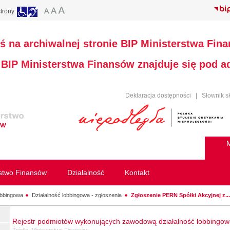
trony
ś na archiwalnej stronie BIP Ministerstwa Fin
a BIP Ministerstwa Finansów znajduje się pod 
Deklaracja dostępności
|
Słownik s
M
rstwo Finansów
Działalność
Kontakt
obbingowa
Działalność lobbingowa - zgłoszenia
Zgłoszenie PERN Spółki Akcyjnej z..
Rejestr podmiotów wykonujących zawodową działalność lobbingo
Źródło:
Ministerstwo Finansów