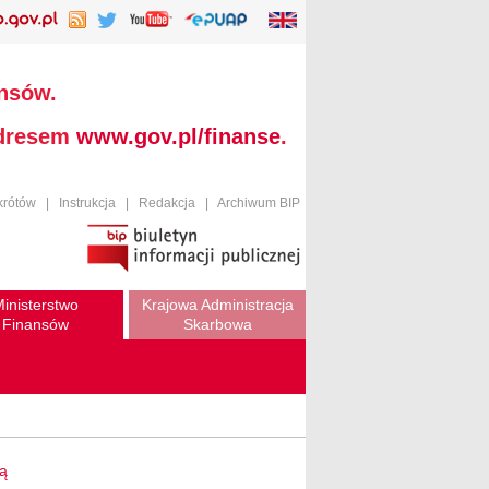
ansów.
adresem
www.gov.pl/finanse
.
krótów
|
Instrukcja
|
Redakcja
|
Archiwum BIP
inisterstwo
Krajowa Administracja
Finansów
Skarbowa
.
wą