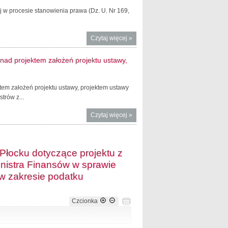
wej w procesie stanowienia prawa (Dz. U. Nr 169,
Czytaj więcej
o Rejestr
»
podmiotów
wykonujących
nad projektem założeń projektu ustawy,
zawodową
działalność
lobbingową
em założeń projektu ustawy, projektem ustawy
trów z...
Czytaj więcej
o Wzór
»
urzędowego
formularza
zgłoszenia
Płocku dotyczące projektu z
zainteresowania
inistra Finansów w sprawie
pracami nad
projektem
w zakresie podatku
założeń projektu
ustawy,
Czcionka
projektem
ustawy lub
projektem