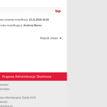
rozporządzenia
ata ostatniej modyfikacji:
23.11.2018 16:02
soba modyfikująca:
Andrzej Moroz
Rejestr zmian
Krajowa Administracja Skarbowa
omości
wnictwo
ula informacyjna Szefa KAS
alność
inistracja