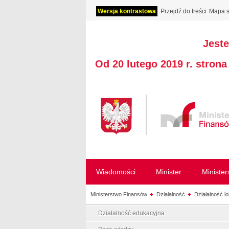
Wersja kontrastowa
Przejdź do treści
Mapa s
Jeste
Od 20 lutego 2019 r. stron
Wiadomości
Minister
Ministe
Ministerstwo Finansów
Działalność
Działalność l
Działalność edukacyjna