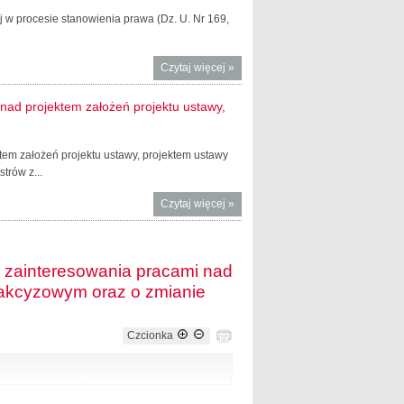
wej w procesie stanowienia prawa (Dz. U. Nr 169,
Czytaj więcej
o Rejestr
»
podmiotów
wykonujących
nad projektem założeń projektu ustawy,
zawodową
działalność
lobbingową
em założeń projektu ustawy, projektem ustawy
trów z...
Czytaj więcej
o Wzór
»
urzędowego
formularza
zgłoszenia
. zainteresowania pracami nad
zainteresowania
 akcyzowym oraz o zmianie
pracami nad
projektem
założeń projektu
Czcionka
ustawy,
projektem
ustawy lub
projektem