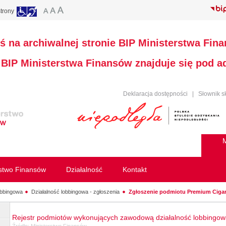
trony
ś na archiwalnej stronie BIP Ministerstwa Fin
a BIP Ministerstwa Finansów znajduje się pod 
Deklaracja dostępności
|
Słownik s
M
rstwo Finansów
Działalność
Kontakt
obbingowa
Działalność lobbingowa - zgłoszenia
Zgłoszenie podmiotu Premium Cigars
Rejestr podmiotów wykonujących zawodową działalność lobbingo
Źródło:
Ministerstwo Finansów