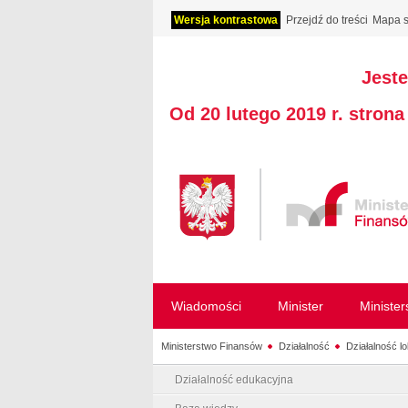
Wersja kontrastowa
Przejdź do treści
Mapa s
Jeste
Od 20 lutego 2019 r. stron
Wiadomości
Minister
Ministe
Ministerstwo Finansów
Działalność
Działalność l
Działalność edukacyjna