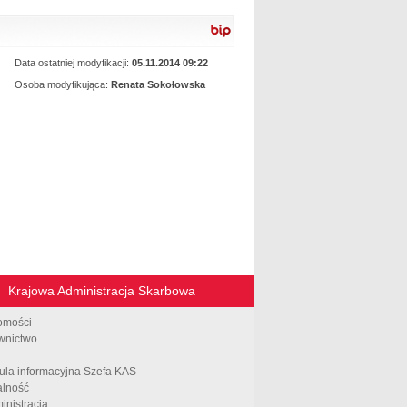
rozporządzenia
Data ostatniej modyfikacji:
05.11.2014 09:22
Osoba modyfikująca:
Renata Sokołowska
Krajowa Administracja Skarbowa
omości
wnictwo
ula informacyjna Szefa KAS
alność
inistracja