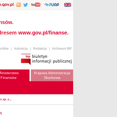
ansów.
adresem
www.gov.pl/finanse
.
krótów
|
Instrukcja
|
Redakcja
|
Archiwum BIP
inisterstwo
Krajowa Administracja
Finansów
Skarbowa
 sp. z...
wą