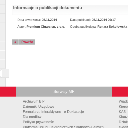
Informacje o publikacji dokumentu
Data utworzenia:
05.11.2014
Data publikacji:
05.11.2014 09:17
Autor:
Premium Cigars sp. z o.o.
Osoba publikująca:
Renata Sokołowska
«
Powrót
Serwisy MF
Archiwum BIP
Wiad
Dzienniki Urzędowe
Kiero
Formularze interaktywne - e-Deklaracje
KAS
Dla mediów
Klauz
Polityka prywatności
Dział
Platforma Usług Elektronicznych Skarbowo-Celnych
e-Adm