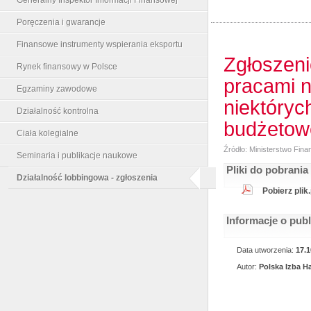
Poręczenia i gwarancje
Finansowe instrumenty wspierania eksportu
Zgłoszeni
Rynek finansowy w Polsce
pracami n
Egzaminy zawodowe
niektóryc
Działalność kontrolna
budżetow
Ciała kolegialne
Źródło: Ministerstwo Fin
Seminaria i publikacje naukowe
Pliki do pobrania
Działalność lobbingowa - zgłoszenia
Pobierz plik
Informacje o pub
Data utworzenia:
17.1
Autor:
Polska Izba H