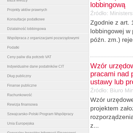
Baza wiedzy
lobbingową
Projekty aktów prawnych
Źródło:
Minister
Konsultacje podatkowe
Zgodnie z art. 
Działalność lobbingowa
lobbingowej w 
Współpraca z organizacjami pozarządowymi
późn. zm.) rej
Podatki
Ceny paliw dla potrzeb VAT
Wzór urzędow
Indywidualne dane podatników CIT
pracami nad p
Dług publiczny
ustawy lub p
Finanse publiczne
Źródło:
Biuro Min
Rachunkowość
Wzór urzędowe
Rewizja finansowa
projektem zało
Szwajcarsko-Polski Program Współpracy
rozporządzenia
Unia Europejska
z...
Generalny Inspektor Informacji Finansowej