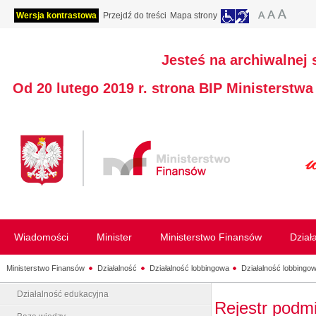
Wersja kontrastowa
Przejdź do treści
Mapa strony
Jesteś na archiwalnej 
Od 20 lutego 2019 r. strona BIP Ministerstw
Wiadomości
Minister
Ministerstwo Finansów
Dział
Ministerstwo Finansów
Działalność
Działalność lobbingowa
Działalność lobbingow
Działalność edukacyjna
Rejestr podm