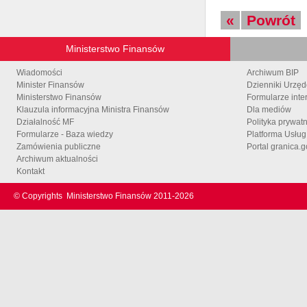
«
Powrót
Ministerstwo Finansów
Wiadomości
Archiwum BIP
Minister Finansów
Dzienniki Urzę
Ministerstwo Finansów
Formularze inte
Klauzula informacyjna Ministra Finansów
Dla mediów
Działalność MF
Polityka prywat
Formularze - Baza wiedzy
Platforma Usłu
Zamówienia publiczne
Portal granica.g
Archiwum aktualności
Kontakt
© Copyrights
Ministerstwo Finansów 2011-
2026