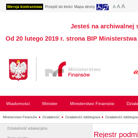
Wersja kontrastowa
Przejdź do treści
Mapa strony
Jesteś na archiwalnej 
Od 20 lutego 2019 r. strona BIP Ministerstw
Wiadomości
Minister
Ministerstwo Finansów
Dział
Ministerstwo Finansów
Działalność
Działalność lobbingowa
Działalność lobbingow
Działalność edukacyjna
Rejestr podm