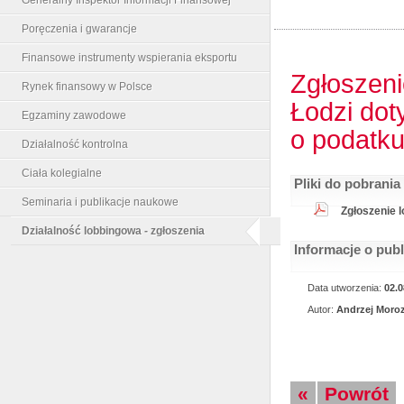
Poręczenia i gwarancje
Finansowe instrumenty wspierania eksportu
Zgłoszen
Rynek finansowy w Polsce
Łodzi dot
Egzaminy zawodowe
o podatk
Działalność kontrolna
Ciała kolegialne
Pliki do pobrania
Seminaria i publikacje naukowe
Zgłoszenie 
Działalność lobbingowa - zgłoszenia
Informacje o pub
Data utworzenia:
02.0
Autor:
Andrzej Moro
«
Powrót