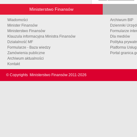
Ministerstwo Finansów
Wiadomości
Archiwum BIP
Minister Finansów
Dzienniki Urzę
Ministerstwo Finansów
Formularze inte
Klauzula informacyjna Ministra Finansów
Dla mediów
Działalność MF
Polityka prywat
Formularze - Baza wiedzy
Platforma Usłu
Zamówienia publiczne
Portal granica.g
Archiwum aktualności
Kontakt
© Copyrights
Ministerstwo Finansów 2011-
2026