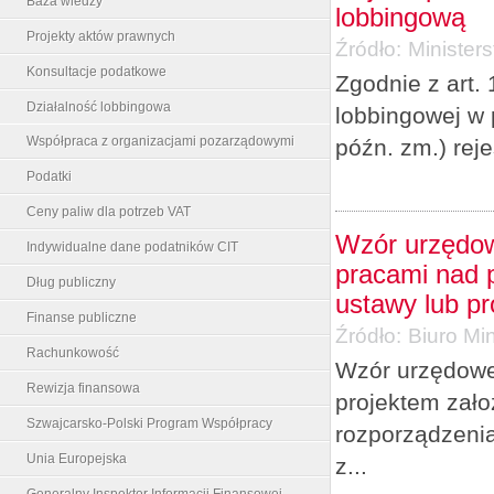
Baza wiedzy
lobbingową
Projekty aktów prawnych
Źródło:
Minister
Konsultacje podatkowe
Zgodnie z art. 
Działalność lobbingowa
lobbingowej w 
Współpraca z organizacjami pozarządowymi
późn. zm.) rej
Podatki
Ceny paliw dla potrzeb VAT
Wzór urzędow
Indywidualne dane podatników CIT
pracami nad p
Dług publiczny
ustawy lub p
Finanse publiczne
Źródło:
Biuro Min
Rachunkowość
Wzór urzędowe
Rewizja finansowa
projektem zało
Szwajcarsko-Polski Program Współpracy
rozporządzenia
Unia Europejska
z...
Generalny Inspektor Informacji Finansowej