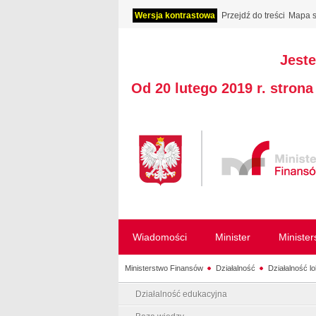
Wersja kontrastowa
Przejdź do treści
Mapa s
Jeste
Od 20 lutego 2019 r. stron
Wiadomości
Minister
Ministe
Ministerstwo Finansów
Działalność
Działalność l
Działalność edukacyjna