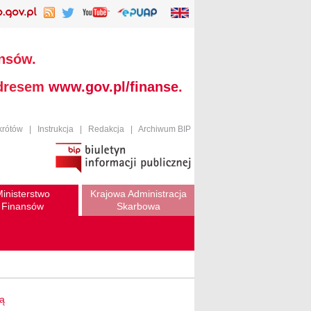
ansów.
adresem
www.gov.pl/finanse
.
krótów
|
Instrukcja
|
Redakcja
|
Archiwum BIP
inisterstwo
Krajowa Administracja
Finansów
Skarbowa
wą