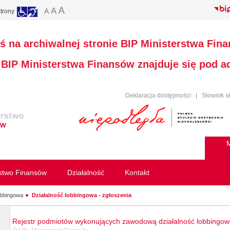
trony
ś na archiwalnej stronie BIP Ministerstwa Fin
a BIP Ministerstwa Finansów znajduje się pod 
Deklaracja dostępności
|
Słownik s
M
rstwo Finansów
Działalność
Kontakt
obbingowa
Działalność lobbingowa - zgłoszenia
Rejestr podmiotów wykonujących zawodową działalność lobbingo
Źródło:
Ministerstwo Finansów