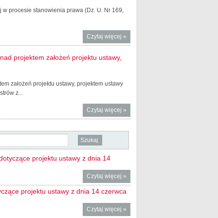
wej w procesie stanowienia prawa (Dz. U. Nr 169,
Czytaj więcej
o Rejestr
»
podmiotów
wykonujących
nad projektem założeń projektu ustawy,
zawodową
działalność
lobbingową
em założeń projektu ustawy, projektem ustawy
trów z...
Czytaj więcej
o Wzór
»
urzędowego
formularza
zgłoszenia
zainteresowania
pracami nad
otyczące projektu ustawy z dnia 14
projektem
założeń projektu
Czytaj więcej
o
»
ustawy,
Zgłoszenie
czące projektu ustawy z dnia 14 czerwca
projektem
Centrum
ustawy lub
Paszowe
Czytaj więcej
o
»
projektem
Aneta